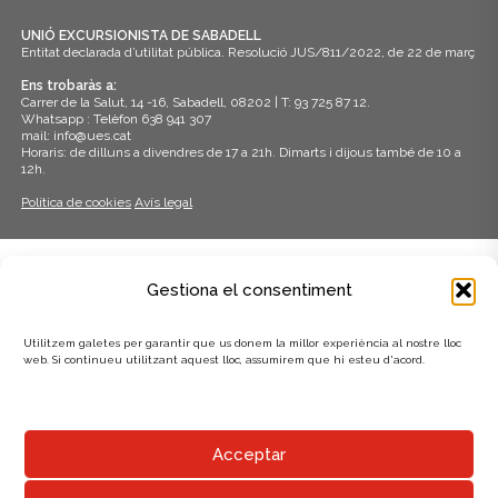
UNIÓ EXCURSIONISTA DE SABADELL
Entitat declarada d’utilitat pública. Resolució JUS/811/2022, de 22 de març
Ens trobaràs a:
Carrer de la Salut, 14 -16, Sabadell, 08202 | T: 93 725 87 12.
Whatsapp : Telèfon 638 941 307
mail: info@ues.cat
Horaris: de dilluns a divendres de 17 a 21h. Dimarts i dijous també de 10 a
12h.
Política de cookies
Avís legal
ADHERITS A:
Gestiona el consentiment
Utilitzem galetes per garantir que us donem la millor experiència al nostre lloc
web. Si continueu utilitzant aquest lloc, assumirem que hi esteu d'acord.
AMB EL SUPORT DE:
Acceptar