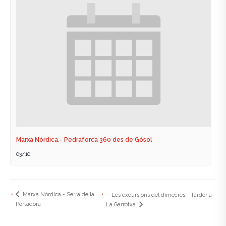
Marxa Nòrdica.- Pedraforca 360 des de Gósol
03/10
Marxa Nòrdica.- Serra de la
Les excursions del dimecres.- Tardor a
Portadora
La Garrotxa