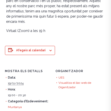
parc en conservació i en ús públic, respectivament. Aquest
any el nostre parc més proper, ha estat present als mitjans
informatius; tenim ara una magnífica oportunitat per conèixer
de primeríssima mà quin futur li espera, per poder-ne gaudir
encara més.
Virtual (Zoom) a les 19 h
Afegeix al calendari
MOSTRA ELS DETALLS
ORGANITZADOR
Data:
UES
Visualitza el lloc web de
19/11/2024
Organitzador
Hora:
19:00 - 20:30
Categoria d'Esdeveniment:
Muntanya