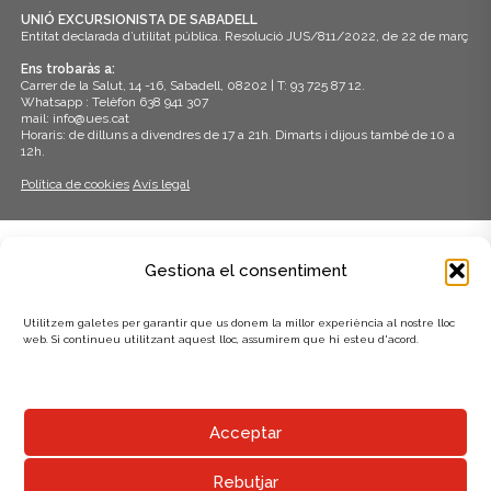
UNIÓ EXCURSIONISTA DE SABADELL
Entitat declarada d’utilitat pública. Resolució JUS/811/2022, de 22 de març
Ens trobaràs a:
Carrer de la Salut, 14 -16, Sabadell, 08202 | T: 93 725 87 12.
Whatsapp : Telèfon 638 941 307
mail: info@ues.cat
Horaris: de dilluns a divendres de 17 a 21h. Dimarts i dijous també de 10 a
12h.
Política de cookies
Avís legal
ADHERITS A:
Gestiona el consentiment
Utilitzem galetes per garantir que us donem la millor experiència al nostre lloc
web. Si continueu utilitzant aquest lloc, assumirem que hi esteu d'acord.
AMB EL SUPORT DE:
Acceptar
Rebutjar