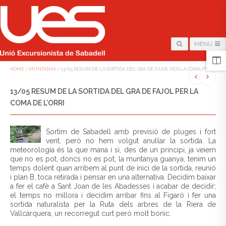
MENU
HOME
/
MUNTANYA
/
13/05 RESUM DE LA SORTIDA DEL GRA DE FAJOL PER LA COMA DE L’ORRI
13/05 RESUM DE LA SORTIDA DEL GRA DE FAJOL PER LA
COMA DE L’ORRI
Sortim de Sabadell amb previsió de pluges i fort
vent, però no hem volgut anul·lar la sortida. La
meteorologia és la que mana i si, des de un principi, ja veiem
que no es pot, doncs no es pot, la muntanya guanya, tenim un
temps dolent quan arribem al punt de inici de la sortida, reunió
i plan B, toca retirada i pensar en una alternativa. Decidim baixar
a fer el cafè a Sant Joan de les Abadesses i acabar de decidir;
el temps no millora i decidim arribar fins al Figaró i fer una
sortida naturalista per la Ruta dels arbres de la Riera de
Vallcàrquera, un recorregut curt però molt bonic.