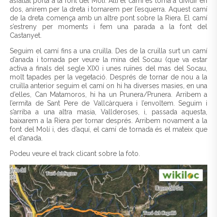
asfaltat porta a la font del Molí. Allí el camí es torna a dividir en
dos, anirem per la dreta i tornarem per l’esquerra. Aquest camí
de la dreta comença amb un altre pont sobre la Riera. El camí
s’estreny per moments i fem una parada a la font del
Castanyet.
Seguim el camí fins a una cruïlla. Des de la cruïlla surt un camí
d’anada i tornada per veure la mina del Socau (que va estar
activa a finals del segle XIX) i unes ruïnes del mas del Socau,
molt tapades per la vegetació. Després de tornar de nou a la
cruïlla anterior seguim el camí on hi ha diverses masies, en una
d’elles, Can Matamoros, hi ha un Prunera/Prunera. Arribem a
l’ermita de Sant Pere de Vallcàrquera i l’envoltem. Seguim i
s’arriba a una altra masia, Vallderoses, i, passada aquesta,
baixarem a la Riera per tornar després. Arribem novament a la
font del Molí i, des d’aquí, el camí de tornada és el mateix que
el d’anada.
Podeu veure el track clicant sobre la foto.