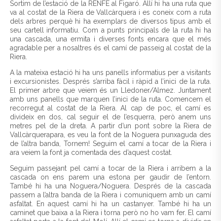
Sortim de l’estació de la RENFE al Figaró. Allí hi ha una ruta que
va al costat de la Riera de Vallcàrquera i es coneix com a ruta
dels arbres perquè hi ha exemplars de diversos tipus amb el
seu cartell informatiu. Com a punts principals de la ruta hi ha
una cascada, una ermita i diverses fonts encara que el més
agradable per a nosaltres és el camí de passeig al costat de la
Riera.
A la mateixa estació hi ha uns panells informatius per a visitants
i excursionistes. Després s’arriba fàcil i ràpid a l’inici de la ruta.
El primer arbre que veiem és un Lledoner/Almez. Juntament
amb uns panells que marquen l’inici de la ruta. Comencem el
recorregut al costat de la Riera. Al cap de poc, el camí es
divideix en dos, cal seguir el de l’esquerra, però anem uns
metres pel de la dreta. A partir d’un pont sobre la Riera de
Vallcàrquerapara, es veu la font de la Noguera punxaguda des
de l’altra banda, Tornem! Seguim el camí a tocar de la Riera i
ara veiem la font ja comentada des d’aquest costat.
Seguim passejant pel camí a tocar de la Riera i arribem a la
cascada on ens parem una estona per gaudir de l’entorn.
També hi ha una Noguera/Noguera. Després de la cascada
passem a l’altra banda de la Riera i comuniquem amb un camí
asfaltat. En aquest camí hi ha un castanyer. També hi ha un
caminet que baixa a la Riera i torna però no ho vam fer. El camí