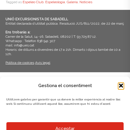
Tagged as
Espeleo Club
,
Espeleologia
,
Galeria
,
Notícies
UNIÓ EXCURSIONISTA DE SABADELL
Entitat declarada d’utilitat pública. Resolució JUS/811/2022, de 22 de març
Ens trobaràs a:
Carrer de la Salut, 14 -16, Sabadell, 08202 | T: 93 725 87 12.
Whatsapp : Telèfon 638 941 307
mail: info@ues.cat
Horaris: de dilluns a divendres de 17 a 21h. Dimarts i dijous també de 10 a
12h.
Política de cookies
Avís legal
ADHERITS A:
Gestiona el consentiment
Utilitzem galetes per garantir que us donem la millor experiència al nostre lloc
web. Si continueu utilitzant aquest lloc, assumirem que hi esteu d'acord.
AMB EL SUPORT DE:
Acceptar