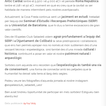
Antic Cardial
(entre el 5.500 i el 4.000 aC) i el període
Romà Republicà
(entre el 218 i el 50 aC), moment en què es creu que la cavitat va ser
habitada de manera intermitent pels nostres avantpassats.
Actualment, la Cova Freda continua sent un
jaciment en estudi
, treballat
per l’equip del
Seminari d’Estudis i Recerques Prehistòriques (SERP)
de la
Universitat de Barcelona
, que hi duu a terme excavacions de gran
valor científic.
Des de l’Espeleo Club Sabadell volem
agrair profundament a l’equip del
SERP i a l’Ajuntament de Collbató
la seva predisposició i col·laboració,
que ens han permès apropar-nos no només al món subterrani des d’una
vessant tècnica i espeleològica, sinó també des d’una mirada
cultural i
històrica
, contribuint a posar en valor el nostre
patrimoni natural i
arqueològic
.
Sortides com aquesta ens recorden que
l’espeleologia és també una via
de coneixement
, una forma de connectar amb les petjades que la
humanitat ha deixat sota terra al llarg dels segles.
Podeu veure les fotografies d’aquesta jornada al nostre instagram
@espeleoclub_sabadell_ues!
Ben aviat tindreu l’oportunitat de participar en més sortides! Estigueu ben
atents/es!
Data publicació
29/04/2025