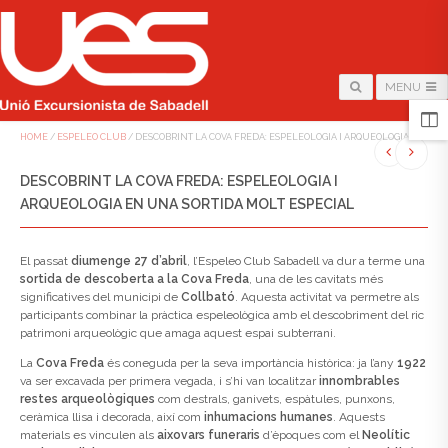
MENU
HOME
/
ESPELEO CLUB
/
DESCOBRINT LA COVA FREDA: ESPELEOLOGIA I ARQUEOLOGIA EN UNA
DESCOBRINT LA COVA FREDA: ESPELEOLOGIA I
ARQUEOLOGIA EN UNA SORTIDA MOLT ESPECIAL
El passat
diumenge 27 d’abril
, l’Espeleo Club Sabadell va dur a terme una
sortida de descoberta a la Cova Freda
, una de les cavitats més
significatives del municipi de
Collbató
. Aquesta activitat va permetre als
participants combinar la pràctica espeleològica amb el descobriment del ric
patrimoni arqueològic que amaga aquest espai subterrani.
La
Cova Freda
és coneguda per la seva importància històrica: ja l’any
1922
va ser excavada per primera vegada, i s’hi van localitzar
innombrables
restes arqueològiques
com destrals, ganivets, espàtules, punxons,
ceràmica llisa i decorada, així com
inhumacions humanes
. Aquests
materials es vinculen als
aixovars funeraris
d’èpoques com el
Neolític