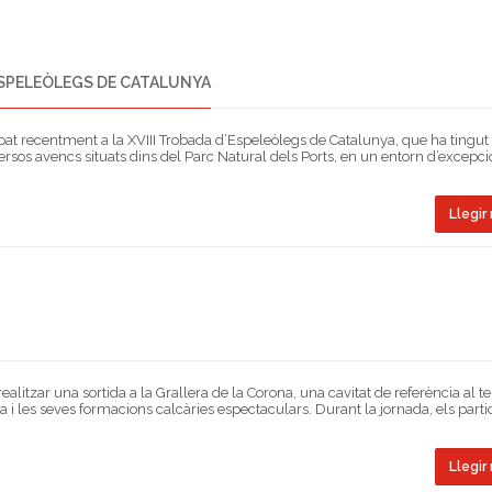
’ESPELEÒLEGS DE CATALUNYA
at recentment a la XVIII Trobada d’Espeleòlegs de Catalunya, que ha tingut 
iversos avencs situats dins del Parc Natural dels Ports, en un entorn d’excepc
Llegir 
itzar una sortida a la Grallera de la Corona, una cavitat de referència al ter
i les seves formacions calcàries espectaculars. Durant la jornada, els parti
Llegir 