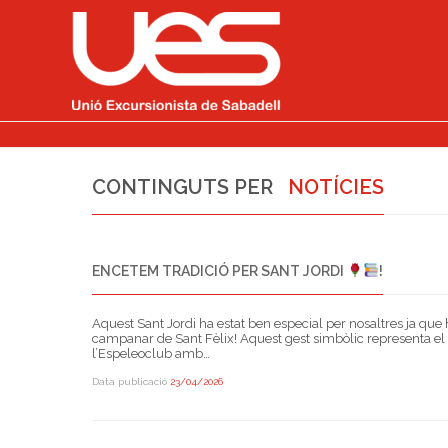
CONTINGUTS PER
NOTÍCIES
ENCETEM TRADICIÓ PER SANT JORDI
!
Aquest Sant Jordi ha estat ben especial per nosaltres ja que
campanar de Sant Fèlix! Aquest gest simbòlic representa el 
l’Espeleoclub amb…
Data publicació
23/04/2026