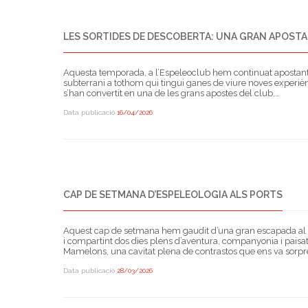
LES SORTIDES DE DESCOBERTA: UNA GRAN APOSTA
Aquesta temporada, a l’Espeleoclub hem continuat apostant f
subterrani a tothom qui tingui ganes de viure noves experièn
s’han convertit en una de les grans apostes del club,…
Data publicació
16/04/2026
CAP DE SETMANA D’ESPELEOLOGIA ALS PORTS
Aquest cap de setmana hem gaudit d’una gran escapada al P
i compartint dos dies plens d’aventura, companyonia i paisa
Mamelons, una cavitat plena de contrastos que ens va sorp
Data publicació
28/03/2026