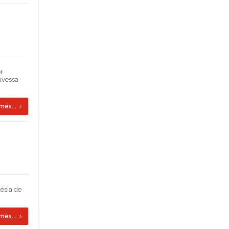
er
ravessa
més...
lésia de
més...