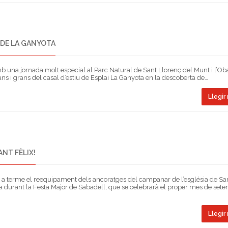
 DE LA GANYOTA
b una jornada molt especial al Parc Natural de Sant Llorenç del Munt i l’Oba
ns i grans del casal d’estiu de Esplai La Ganyota en la descoberta de…
Llegir 
NT FÈLIX!
 a terme el reequipament dels ancoratges del campanar de l’església de San
era durant la Festa Major de Sabadell, que se celebrarà el proper mes de set
Llegir 