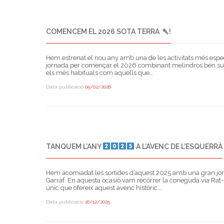
COMENCEM EL 2026 SOTA TERRA
!
Hem estrenat el nou any amb una de les activitats més espec
jornada per començar el 2026 combinant melindros ben sucat
els més habituals com aquells que…
Data publicació
05/02/2026
TANQUEM L’ANY
A L’AVENC DE L’ESQUERRÀ
Hem acomiadat les sortides d’aquest 2025 amb una gran jorn
Garraf. En aquesta ocasió vam recórrer la coneguda via Rat
únic que ofereix aquest avenc històric….
Data publicació
16/12/2025