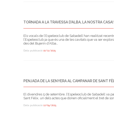
TORNADA A LA TRAVESSA D’ALBA, LA NOSTRA CASA!
Els vocals de l’Espeleoclub de Sabadell han realitzat recentm
l’Espeleoclub ja que és una de les cavitats que va ser explor
des del Bujerín d’Alba…
Data publicació
10/11/2025
PENJADA DE LA SENYERA AL CAMPANAR DE SANT FÈL
El divendres 5 de setembre, l’Espeleoclub de Sabadell va part
Sant Fèlix, un dels actes que donen oficialment el tret de so
Data publicació
12/09/2025