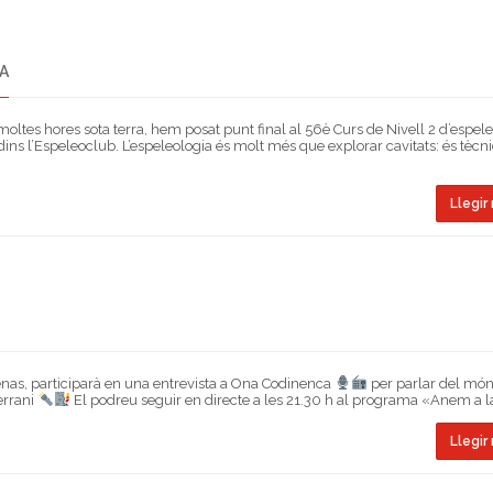
IA
oltes hores sota terra, hem posat punt final al 56è Curs de Nivell 2 d’espele
ins l’Espeleoclub. L’espeleologia és molt més que explorar cavitats: és tècni
Llegir 
lenas, participarà en una entrevista a Ona Codinenca
per parlar del món
terrani
El podreu seguir en directe a les 21.30 h al programa «Anem a l
Llegir 