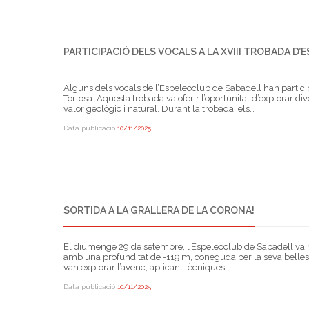
PARTICIPACIÓ DELS VOCALS A LA XVIII TROBADA D
Alguns dels vocals de l’Espeleoclub de Sabadell han particip
Tortosa. Aquesta trobada va oferir l’oportunitat d’explorar d
valor geològic i natural. Durant la trobada, els…
Data publicació
10/11/2025
SORTIDA A LA GRALLERA DE LA CORONA!
El diumenge 29 de setembre, l’Espeleoclub de Sabadell va real
amb una profunditat de -119 m, coneguda per la seva bellesa 
van explorar l’avenc, aplicant tècniques…
Data publicació
10/11/2025