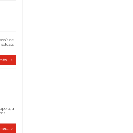
assís del
s soldats
més...
sapera, a
ions
més...