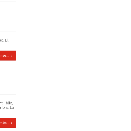
c. El
més...
t Fèlix,
embre. La
més...