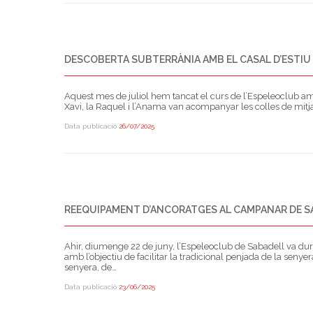
DESCOBERTA SUBTERRÀNIA AMB EL CASAL D’ESTIU
Aquest mes de juliol hem tancat el curs de l’Espeleoclub am
Xavi, la Raquel i l’Anama van acompanyar les colles de mitja
Data publicació
26/07/2025
REEQUIPAMENT D’ANCORATGES AL CAMPANAR DE SA
Ahir, diumenge 22 de juny, l’Espeleoclub de Sabadell va dur
amb l’objectiu de facilitar la tradicional penjada de la seny
senyera, de…
Data publicació
23/06/2025