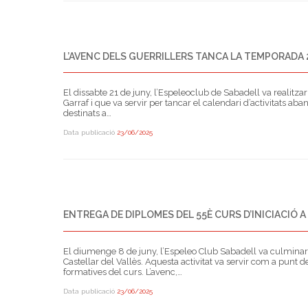
L’AVENC DELS GUERRILLERS TANCA LA TEMPORADA 
El dissabte 21 de juny, l’Espeleoclub de Sabadell va realitza
Garraf i que va servir per tancar el calendari d’activitats aba
destinats a…
Data publicació
23/06/2025
ENTREGA DE DIPLOMES DEL 55È CURS D’INICIACIÓ A
El diumenge 8 de juny, l’Espeleo Club Sabadell va culminar e
Castellar del Vallès. Aquesta activitat va servir com a punt 
formatives del curs. L’avenc,…
Data publicació
23/06/2025