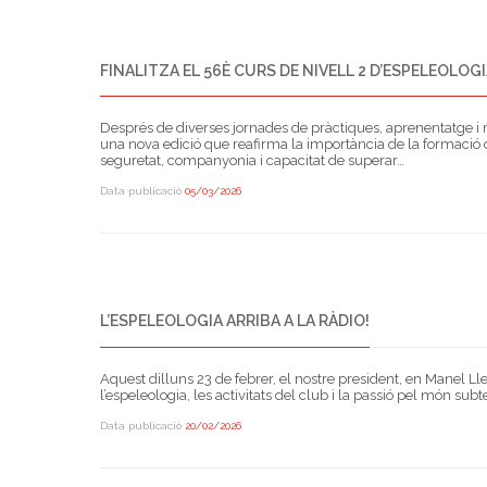
FINALITZA EL 56È CURS DE NIVELL 2 D’ESPELEOLOG
Després de diverses jornades de pràctiques, aprenentatge i m
una nova edició que reafirma la importància de la formació d
seguretat, companyonia i capacitat de superar…
Data publicació
05/03/2026
L’ESPELEOLOGIA ARRIBA A LA RÀDIO!
Aquest dilluns 23 de febrer, el nostre president, en Manel L
l’espeleologia, les activitats del club i la passió pel món sub
Data publicació
20/02/2026