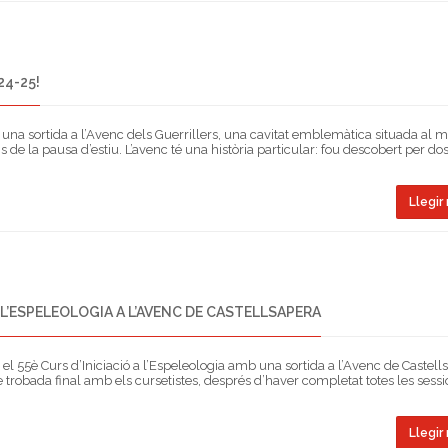
24-25!
r una sortida a l’Avenc dels Guerrillers, una cavitat emblemàtica situada al m
ns de la pausa d’estiu. L’avenc té una història particular: fou descobert per do
Llegir 
 L’ESPELEOLOGIA A L’AVENC DE CASTELLSAPERA
l 55è Curs d’Iniciació a l’Espeleologia amb una sortida a l’Avenc de Castell
de trobada final amb els cursetistes, després d’haver completat totes les sess
Llegir 