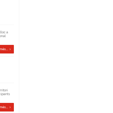
lloc a
ional
més...
ritori
cipants
més...