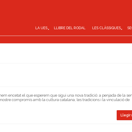
LA UES
LLIBRE DEL RODAL
LES CLÀSSIQUES
SE
 hem encetat el que esperem que sigui una nova tradició: a penjada de la se
nostre compromís amb la cultura catalana, les tradicions i la vinculació de
Llegir 