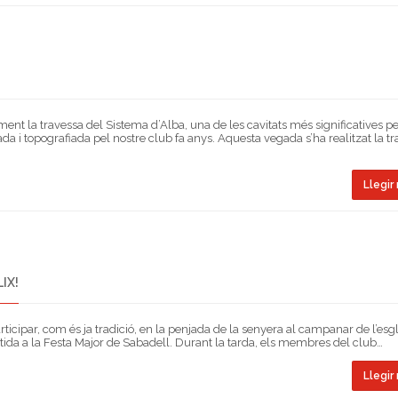
ent la travessa del Sistema d’Alba, una de les cavitats més significatives p
ada i topografiada pel nostre club fa anys. Aquesta vegada s’ha realitzat la t
Llegir 
IX!
icipar, com és ja tradició, en la penjada de la senyera al campanar de l’esg
rtida a la Festa Major de Sabadell. Durant la tarda, els membres del club…
Llegir 