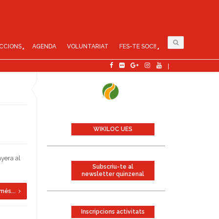
CCIONS
AGENDA
VOLUNTARIAT
FES-TE SOCI!
WIKILOC UES
nyera al
Subscriu-te al
newsletter quinzenal
més...
Inscripcions activitats