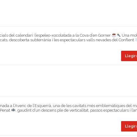
ials del calendari: l’espeleo-xocolatada a la Cova d’en Gorner
Una mol
s, descoberta subterrània i les espectaculars valls nevades del Conflent
Llegir 
ada a l’Avenc de l’Esquerrà, una de les cavitats més emblemàtiques del ma
-Penat
, gaudint d’un descens ple de verticalitat, passos espectaculars i l’
Llegir 