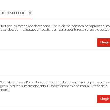
 DE L’ESPELEOCLUB
ort per les sortides de descoberta, una iniciativa pensada per apropar el m
cies, descobrir paisatges amagats i compartir aventures en grup. Aquestes a
Llegir 
arc Natural dels Ports, descobrint alguns dels avencs més espectaculars d
tges subterranis impressionants. Dissabte ens vam endinsar a l’Avenc dels
rendre…
Llegir 