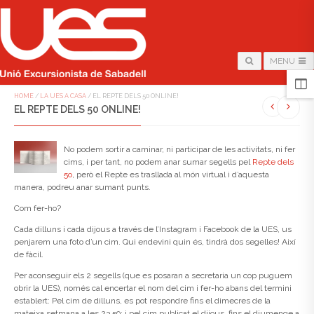
MENU
HOME
/
LA UES A CASA
/
EL REPTE DELS 50 ONLINE!
EL REPTE DELS 50 ONLINE!
No podem sortir a caminar, ni participar de les activitats, ni fer
cims, i per tant, no podem anar sumar segells pel
Repte dels
5o
, però el Repte es trasllada al món virtual i d’aquesta
manera, podreu anar sumant punts.
Com fer-ho?
Cada dilluns i cada dijous a través de l’Instagram i Facebook de la UES, us
penjarem una foto d’un cim. Qui endevini quin és, tindrà dos segelles! Així
de fàcil.
Per aconseguir els 2 segells (que es posaran a secretaria un cop puguem
obrir la UES), només cal encertar el nom del cim i fer-ho abans del termini
establert: Pel cim de dilluns, es pot respondre fins el dimecres de la
mateixa setmana a les 23.59; i pel cim publicat el dijous, fins el diumenge a