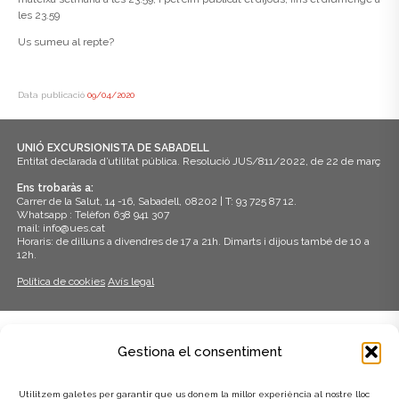
les 23.59
Us sumeu al repte?
Data publicació
09/04/2020
UNIÓ EXCURSIONISTA DE SABADELL
Entitat declarada d’utilitat pública. Resolució JUS/811/2022, de 22 de març
Ens trobaràs a:
Carrer de la Salut, 14 -16, Sabadell, 08202 | T: 93 725 87 12.
Whatsapp : Telèfon 638 941 307
mail: info@ues.cat
Horaris: de dilluns a divendres de 17 a 21h. Dimarts i dijous també de 10 a
12h.
Política de cookies
Avís legal
ADHERITS A:
Gestiona el consentiment
Utilitzem galetes per garantir que us donem la millor experiència al nostre lloc