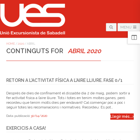
MENU
HOME
/
2020
/
ABRIL
CONTINGUTS FOR
ABRIL 2020
RETORN A L’ACTIVITAT FÍSICA A L’AIRE LLIURE. FASE 0/1
Després de dies de confinament el dissabte dia 2 de maig, podem sortir a
fer activitat física a l’aire lliure. Tots i totes en tenim moltes ganes, però
recordeu que tenim molts dies per endavant! Cal començar poc a poc i
seguir totes les recomanacions i normatives. Recordeu: Es pot…
Data publicació
30/04/2020
Llegir més...
EXERCICIS A CASA!