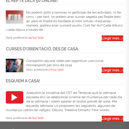
EL REPTE DELS 50 ONLINE!
No podem sortir a caminar, ni participar de les activitats, ni fer
cims, i per tant, no podem anar sumar segells pel Repte dels
5o, però el Repte es trasllada al món virtual i d’aquesta
manera, podreu anar sumant punts. Com fer-ho? Cada dilluns
i cada dijous a través de…
Data publicació
09/04/2020
Llegir més...
CURSES D’ORIENTACIÓ, DES DE CASA
Compartim aquest vídeo per organitzar una cursa
microesprint per dins de casa.
Data publicació
07/04/2020
Llegir més...
ESQUIEM A CASA!
Aplaudim la iniciativa del CET de Terrassa que la setmana
passada ens va seleccionar cinema de muntanya per cada dia
de la setmana i volem aportar el nostre granet de sorra. Per
aquesta setmana us proposem les següents, algunes de
muntanya i altres de viatges: Dilluns: Treeline Dimarts: Few words…
Data publicació
06/04/2020
Llegir més...