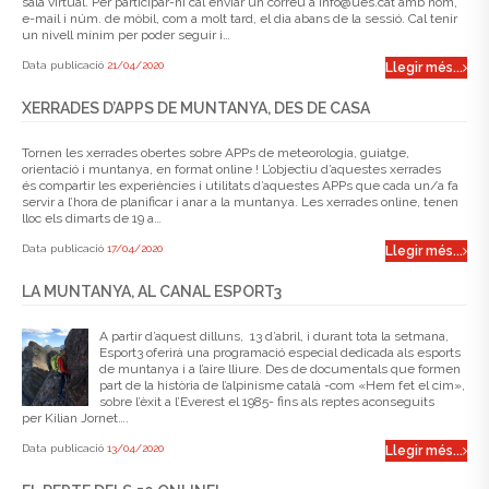
sala virtual. Per participar-hi cal enviar un correu a info@ues.cat amb nom,
e-mail i núm. de mòbil, com a molt tard, el dia abans de la sessió. Cal tenir
un nivell mínim per poder seguir i…
Data publicació
21/04/2020
Llegir més...
XERRADES D’APPS DE MUNTANYA, DES DE CASA
Tornen les xerrades obertes sobre APPs de meteorologia, guiatge,
orientació i muntanya, en format online ! L’objectiu d’aquestes xerrades
és compartir les experiències i utilitats d’aquestes APPs que cada un/a fa
servir a l’hora de planificar i anar a la muntanya. Les xerrades online, tenen
lloc els dimarts de 19 a…
Data publicació
17/04/2020
Llegir més...
LA MUNTANYA, AL CANAL ESPORT3
A partir d’aquest dilluns, 13 d’abril, i durant tota la setmana,
Esport3 oferirà una programació especial dedicada als esports
de muntanya i a l’aire lliure. Des de documentals que formen
part de la història de l’alpinisme català -com «Hem fet el cim»,
sobre l’èxit a l’Everest el 1985- fins als reptes aconseguits
per Kilian Jornet….
Data publicació
13/04/2020
Llegir més...