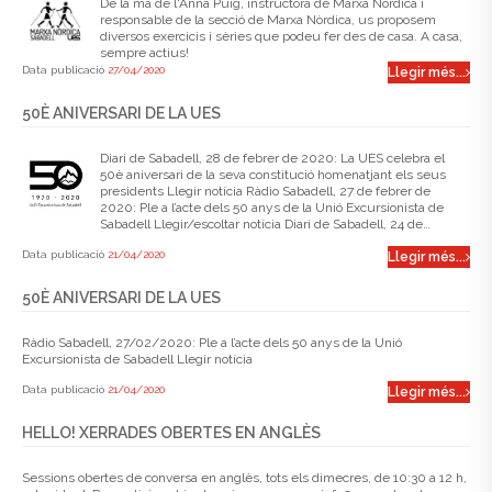
De la mà de l'Anna Puig, instructora de Marxa Nòrdica i
responsable de la secció de Marxa Nòrdica, us proposem
diversos exercicis i sèries que podeu fer des de casa. A casa,
sempre actius!
Data publicació
27/04/2020
Llegir més...
50È ANIVERSARI DE LA UES
Diari de Sabadell, 28 de febrer de 2020: La UES celebra el
50è aniversari de la seva constitució homenatjant els seus
presidents Llegir notícia Ràdio Sabadell, 27 de febrer de
2020: Ple a l’acte dels 50 anys de la Unió Excursionista de
Sabadell Llegir/escoltar notícia Diari de Sabadell, 24 de…
Data publicació
21/04/2020
Llegir més...
50È ANIVERSARI DE LA UES
Ràdio Sabadell, 27/02/2020: Ple a l’acte dels 50 anys de la Unió
Excursionista de Sabadell Llegir notícia
Data publicació
21/04/2020
Llegir més...
HELLO! XERRADES OBERTES EN ANGLÈS
Sessions obertes de conversa en anglès, tots els dimecres, de 10:30 a 12 h,