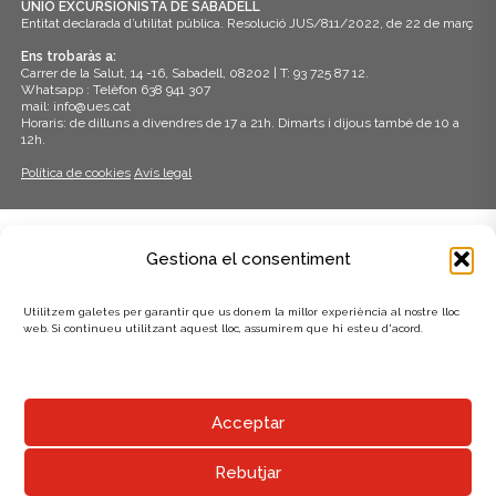
UNIÓ EXCURSIONISTA DE SABADELL
Entitat declarada d’utilitat pública. Resolució JUS/811/2022, de 22 de març
Ens trobaràs a:
Carrer de la Salut, 14 -16, Sabadell, 08202 | T: 93 725 87 12.
Whatsapp : Telèfon 638 941 307
mail: info@ues.cat
Horaris: de dilluns a divendres de 17 a 21h. Dimarts i dijous també de 10 a
12h.
Política de cookies
Avís legal
ADHERITS A:
Gestiona el consentiment
Utilitzem galetes per garantir que us donem la millor experiència al nostre lloc
web. Si continueu utilitzant aquest lloc, assumirem que hi esteu d'acord.
AMB EL SUPORT DE:
Acceptar
Rebutjar