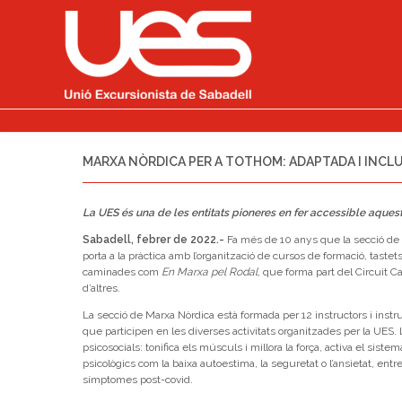
MARXA NÒRDICA PER A TOTHOM: ADAPTADA I INCLU
La UES és una de les entitats pioneres en fer accessible aques
Sabadell, febrer de 2022.-
Fa més de 10 anys que la secció de M
porta a la pràctica amb l’organització de cursos de formació, tastets 
caminades com
En Marxa pel Rodal
, que forma part del Circuit C
d’altres.
La secció de Marxa Nòrdica està formada per 12 instructors i ins
que participen en les diverses activitats organitzades per la UES. L
psicosocials: tonifica els músculs i millora la força, activa el sistem
psicològics com la baixa autoestima, la seguretat o l’ansietat, ent
símptomes post-covid.