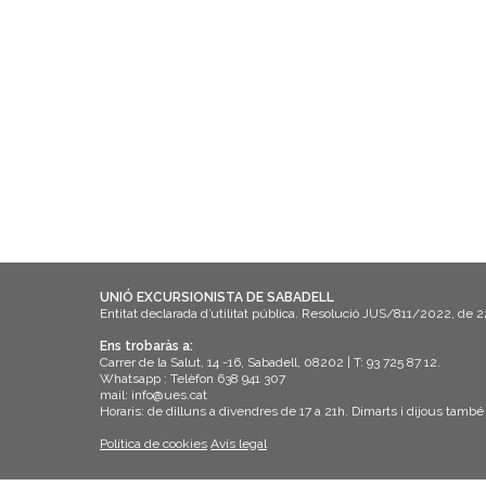
UNIÓ EXCURSIONISTA DE SABADELL
Entitat declarada d’utilitat pública. Resolució JUS/811/2022, de 
Ens trobaràs a:
Carrer de la Salut, 14 -16, Sabadell, 08202 | T: 93 725 87 12.
Whatsapp : Telèfon 638 941 307
mail: info@ues.cat
Horaris: de dilluns a divendres de 17 a 21h. Dimarts i dijous també
Política de cookies
Avís legal