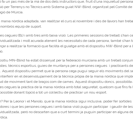
cció fa un pas més de la mà de dos dels instructors que, fruit d’una inquietud persona
sió per Terrenys no Tècnics amb Sistema guiat NW-Blind, organitzat pel Comitè de
gió de Múrcia.
 marxa nòrdica adaptada, van realitzar el curs al novembre i des de llavors han treba
n nombrós equip de suport.
es cegues (B1) i amb tres amb baixa visió. Les primeres sessions de treball s’han c
dividualitzada i molt acurada atenent les necessitats de cada persona, també s’han t
ar a realitzar la formació que facilita el guiatge amb el dispositiu NW-Blind per a 
ó.
positiu MN-Blind ha estat dissenyat per la federació murciana amb un treball conjun
istes, tècnics esportius, guies de muntanya per a persones cegues i practicants d
a. Aquest dispositiu permet que la persona cega pugui seguir els moviments del s
interferir en el desenvolupament de la tècnica pròpia de la marxa nòrdica que impli
ud de moviment tant de braços com de cames. Aquest dispositiu doncs, possibilita 
es cegues la pràctica de la marxa nòrdica amb total seguretat, quelcom que fins fa
possible donant l’opció a tot un col·lectiu de practicar un nou esport.
r? Per la Leonor i el Manolo, que la marxa nòrdica sigui inclusiva, poder fer sortides
dores i que les persones cegues i amb baixa visió puguin participar i gaudir de les 
ividualitzada, però no descarten que a curt termini ja puguin participar en alguna de
rdica.