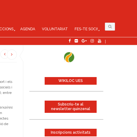
CCIONS
AGENDA
VOLUNTARIAT
FES-TE SOCI!
WIKILOC UES
rt i els
ocials i
), entre
Subscriu-te al
rxaires
newsletter quinzenal
om
pectes
ció de
Inscripcions activitats