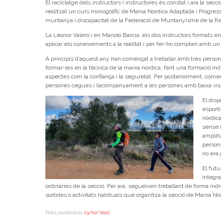
El reciclatge dels instructors i instructores és constat i ara la se
realitzat un curs monogràfic de Marxa Nòrdica Adaptada i Progres
muntanya i discapacitat de la Federació de Muntanyisme de la Re
La Leonor Valero i en Manolo Barcia, els dos instructors formats en
aplicar els coneixements a la realitat i per fer-ho compten amb u
A principis d’aquest any han començat a treballar amb tres person
formar-les en la tècnica de la marxa nòrdica, fent una formació in
aspectes com la confiança i la seguretat. Per posteriorment, començ
persones cegues i l’acompanyament a les persones amb baixa visi
El dis
esport
nòrdic
sense 
amplit
person
no era 
El futu
integra
ordinàries de la secció. Per ara, segueixen treballant de forma ind
sortides o activitats habituals que organitza la secció de Marxa Nò
Data publicació
23/02/2022