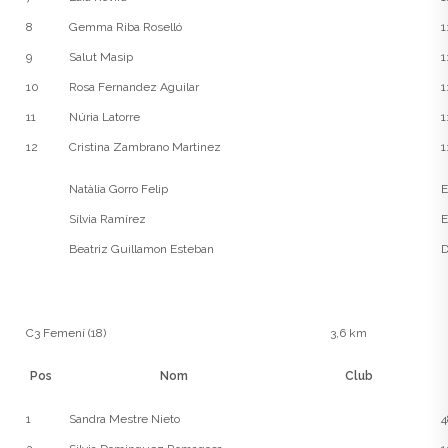
8
Gemma Riba Roselló
1
9
Salut Masip
1
10
Rosa Fernandez Aguilar
1
11
Núria Latorre
1
12
Cristina Zambrano Martinez
1
Natàlia Gorro Felip
E
Sílvia Ramírez
E
Beatriz Guillamon Esteban
D
C3 Femení (18)
3,6 km
Pos
Nom
Club
1
Sandra Mestre Nieto
4