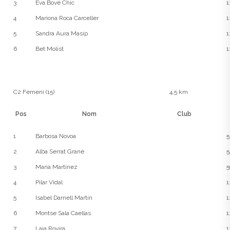
3
Eva Bové Chic
1
4
Mariona Roca Carceller
1
5
Sandra Aura Masip
1
6
Bet Molist
1
C2 Femení (15)
4,5 km
Pos
Nom
Club
1
Barbosa Novoa
5
2
Alba Serrat Grané
5
3
Maria Martínez
5
4
Pilar Vidal
1
5
Isabel Darnell Martín
1
6
Montse Sala Caellas
1
7
Laia Rovira
1