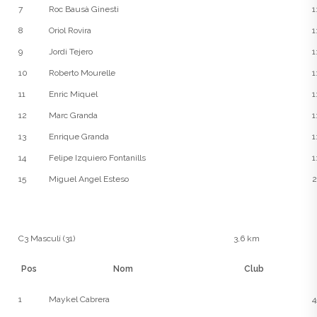
7
Roc Bausà Ginesti
1
8
Oriol Rovira
1
9
Jordi Tejero
1
10
Roberto Mourelle
1
11
Enric Miquel
1
12
Marc Granda
1
13
Enrique Granda
1
14
Felipe Izquiero Fontanills
1
15
Miguel Angel Esteso
2
C3 Masculí (31)
3,6 km
Pos
Nom
Club
1
Maykel Cabrera
4