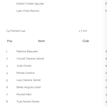
Esther Chaler Aguilar
E
Laia Vives Ramos
N
C4 Femení (14)
1,7 km
Pos
Nom
Club
1
Martina Baquero
1
2
Vinyet Clarena Serrat
1
3
Júlia Orriols
1
4
Mireia Cardús
2
5
Laia Clarena Serrat
2
6
Berta Angulo Izard
2
7
Muriel Marí
3
8
Tura Farrés Farrés
3