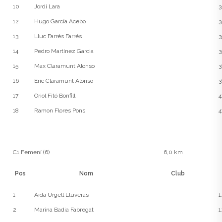
10
Jordi Lara
3
12
Hugo García Acebo
3
13
Lluc Farrés Farrés
3
14
Pedro Martínez Garcia
3
15
Max Claramunt Alonso
3
16
Eric Claramunt Alonso
3
17
Oriol Fitó Bonfill
4
18
Ramon Flores Pons
4
C1 Femení (6)
6,0 km
Pos
Nom
Club
1
Aida Urgell Lluveras
1
2
Marina Badia Fabregat
1