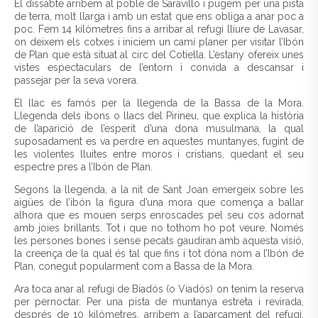
El dissabte arribem al poble de Saravillo i pugem per una pista
de terra, molt llarga i amb un estat que ens obliga a anar poc a
poc. Fem 14 kilòmetres fins a arribar al refugi lliure de Lavasar,
on deixem els cotxes i iniciem un camí planer per visitar l’Ibón
de Plan que està situat al circ del Cotiella. L’estany ofereix unes
vistes espectaculars de l’entorn i convida a descansar i
passejar per la seva vorera.
El llac es famós per la llegenda de la Bassa de la Mora.
Llegenda dels ibons o llacs del Pirineu, que explica la història
de l’aparició de l’esperit d’una dona musulmana, la qual
suposadament es va perdre en aquestes muntanyes, fugint de
les violentes lluites entre moros i cristians, quedant el seu
espectre pres a l’Ibón de Plan.
Segons la llegenda, a la nit de Sant Joan emergeix sobre les
aigües de l’ibón la figura d’una mora que comença a ballar
alhora que es mouen serps enroscades pel seu cos adornat
amb joies brillants. Tot i que no tothom ho pot veure. Només
les persones bones i sense pecats gaudiran amb aquesta visió,
la creença de la qual és tal que fins i tot dóna nom a l’Ibón de
Plan, conegut popularment com a Bassa de la Mora.
Ara toca anar al refugi de Biadós (o Viadós) on tenim la reserva
per pernoctar. Per una pista de muntanya estreta i revirada,
després de 10 kilòmetres, arribem a l’aparcament del refugi.