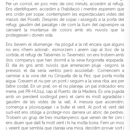
Per un corriol, en poc més de cinc minuts, accedim al refugi.
Ens identifiquem, accedim a l’habitació i mentre esperem que
ens cridin per sopar, contemplem les espectaculars vistes del
massís del Posets. Després de sopar, i asseguts a la porta del
refugi, gaudim del paisatge i de com la llum del capvespre va
canviant la muntanya de colors amb els núvols que la
protegeixen i donen vida.
Ens llevem el diumenge -ha plogut a la nit encara que alguns
no ens n’hem adonat-, esmorzem i anem cap al lloc de la
sortida, el refugi de Tabernés (o Tavernés), on ens trobem amb
dos companys que han dormit a la seva furgoneta equipada.
El dia és gris amb núvols que amenacen pluja -segons la
previsió, el dia seria ventós però assolellat-. Comencem a
caminar a la vora del riu Cinqueta de la Pez, que porta molta
aigua. Creuem el riu per un pont i seguim a la seva riba, ara per
l’altre costat. En un prat, on el riu planeja, un pal indicador ens
mena, pel PR-HU114, cap al Puerto de la Madera. És una pujada
amb un pendent sostingut però el camí és molt agradable i
gaudim de les vistes de la vall. A mesura que ascendim,
comença a plovisquejar i a bufar el vent. Al port el vent del
sud-est ens obliga a protegir-nos darrera un abric de pedres.
Trobem un grup de tres muntanyencs que venen de fer cim i
ens diuen que dalt fa molt vent i hi ha molta boira. Fem un mos
i, veient que sembla que clareja una mica, decidim provar sort i