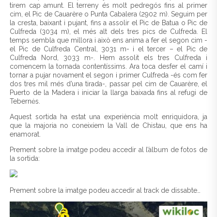
tirem cap amunt. El terreny és molt pedregós fins al primer
cim, el Pic de Cauarère o Punta Cabalera (2902 m). Seguim per
la cresta, baixant i pujant, fins a assolir el Pic de Batua o Pic de
Culfreda (3034 m), el més alt dels tres pics de Culfreda. El
temps sembla que millora i això ens anima a fer el segon cim -
el Pic de Culfreda Central, 3031 m- i el tercer – el Pic de
Culfreda Nord, 3033 m-. Hem assolit els tres Culfreda i
comencem la tornada contentíssims. Ara toca desfer el camí i
tornar a pujar novament el segon i primer Culfreda -és com fer
dos tres mil més d’una tirada-, passar pel cim de Cauarère, el
Puerto de la Madera i iniciar la llarga baixada fins al refugi de
Tebernės.
Aquest sortida ha estat una experiència molt enriquidora, ja
que la majoria no coneixíem la Vall de Chistau, que ens ha
enamorat.
Prement sobre la imatge podeu accedir al l’àlbum de fotos de
la sortida:
Prement sobre la imatge podeu accedir al track de dissabte…