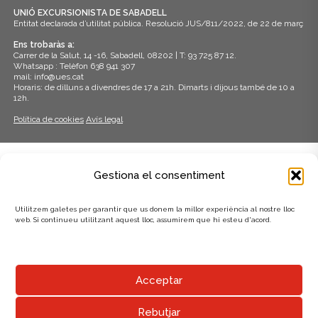
UNIÓ EXCURSIONISTA DE SABADELL
Entitat declarada d’utilitat pública. Resolució JUS/811/2022, de 22 de març
Ens trobaràs a:
Carrer de la Salut, 14 -16, Sabadell, 08202 | T: 93 725 87 12.
Whatsapp : Telèfon 638 941 307
mail: info@ues.cat
Horaris: de dilluns a divendres de 17 a 21h. Dimarts i dijous també de 10 a
12h.
Política de cookies
Avís legal
ADHERITS A:
Gestiona el consentiment
Utilitzem galetes per garantir que us donem la millor experiència al nostre lloc
web. Si continueu utilitzant aquest lloc, assumirem que hi esteu d'acord.
AMB EL SUPORT DE:
Acceptar
Rebutjar