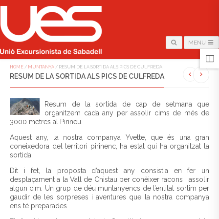
MENU
HOME
/
MUNTANYA
/
RESUM DE LA SORTIDA ALS PICS DE CULFREDA
RESUM DE LA SORTIDA ALS PICS DE CULFREDA
Resum de la sortida de cap de setmana que
organitzem cada any per assolir cims de més de
3000 metres al Pirineu.
Aquest any, la nostra companya Yvette, que és una gran
coneixedora del territori pirinenc, ha estat qui ha organitzat la
sortida.
Dit i fet, la proposta d’aquest any consistia en fer un
desplaçament a la Vall de Chistau per conèixer racons i assolir
algun cim. Un grup de déu muntanyencs de l’entitat sortim per
gaudir de les sorpreses i aventures que la nostra companya
ens té preparades.