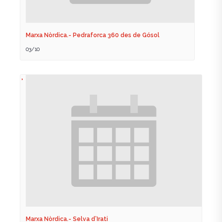
Marxa Nòrdica.- Pedraforca 360 des de Gósol
03/10
Marxa Nòrdica.- Selva d’Irati