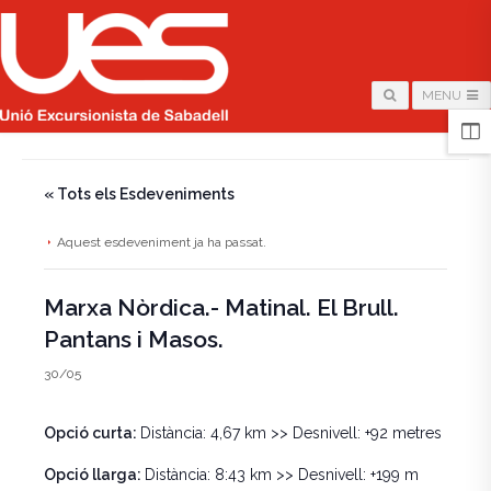
MENU
HOME
/
PÀGINA
/
« Tots els Esdeveniments
Aquest esdeveniment ja ha passat.
Marxa Nòrdica.- Matinal. El Brull.
Pantans i Masos.
30/05
Opció curta:
Distància: 4,67 km >> Desnivell: +92 metres
Opció llarga:
Distància: 8:43 km >> Desnivell: +199 m