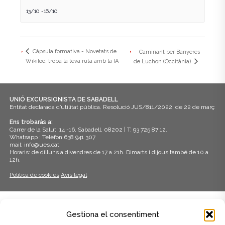
13/10
-
16/10
Càpsula formativa.- Novetats de
Caminant per Banyeres
Wikiloc, troba la teva ruta amb la IA
de Luchon (Occitània)
UNIÓ EXCURSIONISTA DE SABADELL
Entitat declarada d’utilitat pública. Resolució JUS/811/2022, de 22 de març
Ens trobaràs a:
Carrer de la Salut, 14 -16, Sabadell, 08202 | T: 93 725 87 12.
Whatsapp : Telèfon 638 941 307
mail: info@ues.cat
Horaris: de dilluns a divendres de 17 a 21h. Dimarts i dijous també de 10 a
12h.
Política de cookies
Avís legal
ADHERITS A:
Gestiona el consentiment