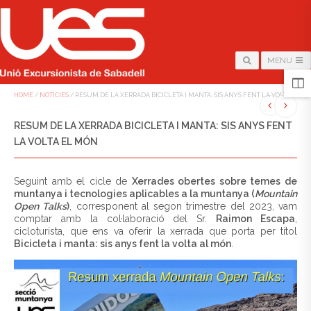
MENU
HOME
/
NOTÍCIES
/
RESUM DE LA XERRADA BICICLETA I MANTA: SIS ANYS FENT LA VOLTA EL M
RESUM DE LA XERRADA BICICLETA I MANTA: SIS ANYS FENT
LA VOLTA EL MÓN
Seguint amb el cicle de
Xerrades obertes sobre temes de
muntanya i tecnologies aplicables a la muntanya (
Mountain
Open Talks
)
, corresponent al segon trimestre del 2023, vam
comptar amb la col·laboració del Sr.
Raimon Escapa
,
cicloturista, que ens va oferir la xerrada que porta per títol
Bicicleta i manta: sis anys fent la volta al món
.