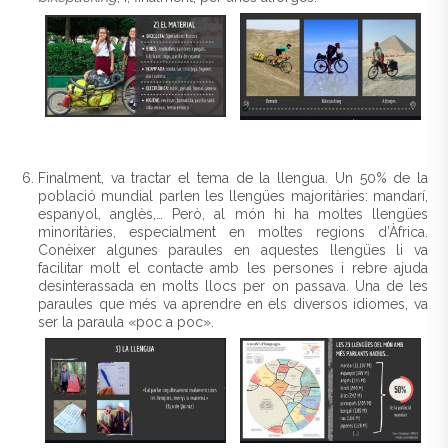
Finalment, va tractar el tema de la llengua. Un 50% de la
població mundial parlen les llengües majoritàries: mandarí,
espanyol, anglès,… Però, al món hi ha moltes llengües
minoritàries, especialment en moltes regions d’Àfrica.
Conèixer algunes paraules en aquestes llengües li va
facilitar molt el contacte amb les persones i rebre ajuda
desinterassada en molts llocs per on passava. Una de les
paraules que més va aprendre en els diversos idiomes, va
ser la paraula «poc a poc».