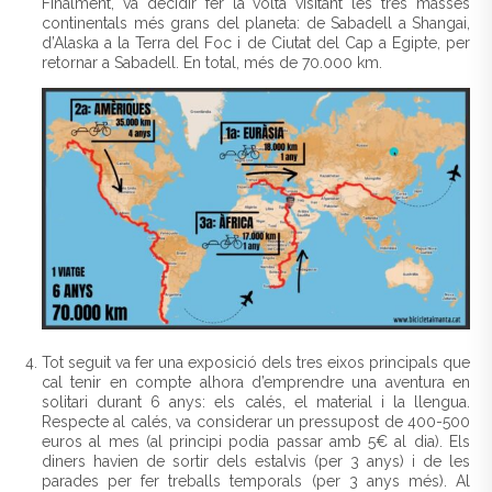
Finalment, va decidir fer la volta visitant les tres masses
continentals més grans del planeta: de Sabadell a Shangai,
d’Alaska a la Terra del Foc i de Ciutat del Cap a Egipte, per
retornar a Sabadell. En total, més de 70.000 km.
Tot seguit va fer una exposició dels tres eixos principals que
cal tenir en compte alhora d’emprendre una aventura en
solitari durant 6 anys: els calés, el material i la llengua.
Respecte al calés, va considerar un pressupost de 400-500
euros al mes (al principi podia passar amb 5€ al dia). Els
diners havien de sortir dels estalvis (per 3 anys) i de les
parades per fer treballs temporals (per 3 anys més). Al