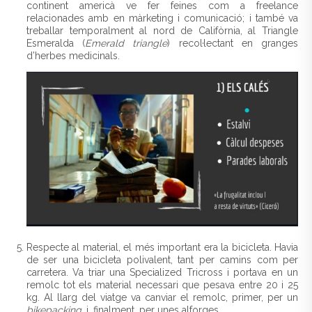
continent americà ve fer feines com a freelance
relacionades amb en màrketing i comunicació; i també va
treballar temporalment al nord de Califòrnia, al Triangle
Esmeralda (
Emerald triangle
) recol·lectant en granges
d’herbes medicinals.
Respecte al material, el més important era la bicicleta. Havia
de ser una bicicleta polivalent, tant per camins com per
carretera. Va triar una Specialized Tricross i portava en un
remolc tot els material necessari que pesava entre 20 i 25
kg. Al llarg del viatge va canviar el remolc, primer, per un
bikepacking
, i, finalment, per unes alforges.