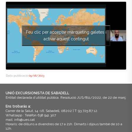
Feu clic per acceptar màrqueting galetes i
activar aquest contingut
Data publicació
09/06/2023
UNIÓ EXCURSIONISTA DE SABADELL
Entitat declarada d’utilitat pública. Resolució JUS/811/2022, de 22 de març
Ens trobaràs a:
Carrer de la Salut, 14 -16, Sabadell, 08202 | T: 93 725 87 12.
Whatsapp : Telèfon 638 941 307
mail: info@ues.cat
Horaris: de dilluns a divendres de 17 a 21h. Dimarts i dijous també de 10 a
12h.