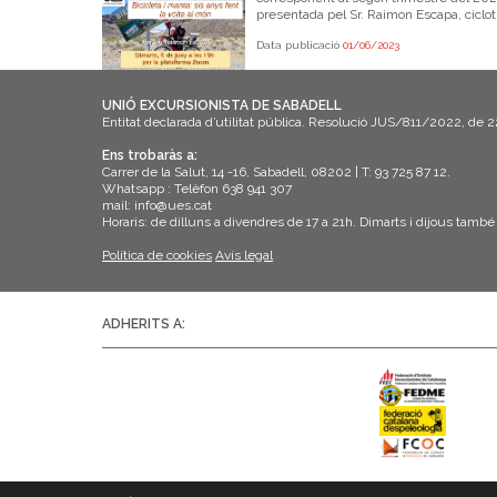
presentada pel Sr. Raimon Escapa, ciclotu
Data publicació
01/06/2023
UNIÓ EXCURSIONISTA DE SABADELL
Entitat declarada d’utilitat pública. Resolució JUS/811/2022, de 
Ens trobaràs a:
Carrer de la Salut, 14 -16, Sabadell, 08202 | T: 93 725 87 12.
Whatsapp : Telèfon 638 941 307
mail: info@ues.cat
Horaris: de dilluns a divendres de 17 a 21h. Dimarts i dijous també
Política de cookies
Avís legal
ADHERITS A: