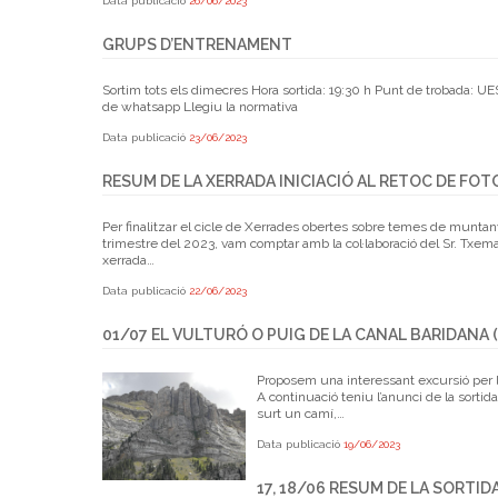
Data publicació
26/06/2023
GRUPS D’ENTRENAMENT
Sortim tots els dimecres Hora sortida: 19:30 h Punt de trobada: UE
de whatsapp Llegiu la normativa
Data publicació
23/06/2023
RESUM DE LA XERRADA INICIACIÓ AL RETOC DE FOT
Per finalitzar el cicle de Xerrades obertes sobre temes de muntan
trimestre del 2023, vam comptar amb la col·laboració del Sr. Txema 
xerrada…
Data publicació
22/06/2023
01/07 EL VULTURÓ O PUIG DE LA CANAL BARIDANA (
Proposem una interessant excursió per la
A continuació teniu l’anunci de la sortid
surt un camí,…
Data publicació
19/06/2023
17, 18/06 RESUM DE LA SORTID