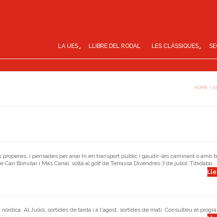
LA UES
LLIBRE DEL RODAL
LES CLÀSSIQUES
SE
HOME
/
20
res properes, i pensades per anar hi en transport públic i gaudir-les caminant o amb 
an Bonvilar i Mas Canal, volta al golf de Terrassa Divendres 7 de juliol: Tibidabo,..
Lle
rdica. Al Juliol, sortides de tarda i a l'agost, sortides de matí. Consulteu el prog