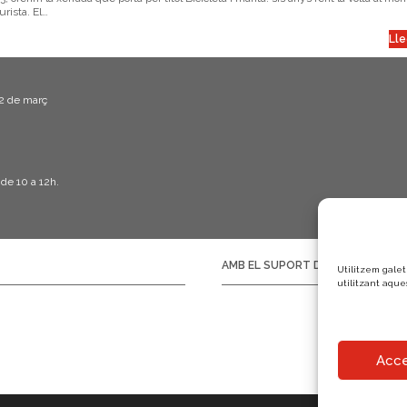
rista. El…
Lle
22 de març
 de 10 a 12h.
AMB EL SUPORT DE:
Utilitzem galet
utilitzant aque
Acce