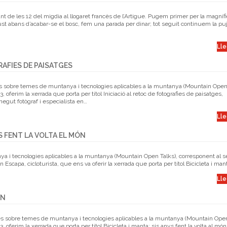
nt de les 12 del migdia al llogaret francès de l’Artigue. Pugem primer per la magníf
Just abans d’acabar-se el bosc, fem una parada per dinar; tot seguit continuem la puj
Lle
RAFIES DE PAISATGES
rtes sobre temes de muntanya i tecnologies aplicables a la muntanya (Mountain Open 
 oferim la xerrada que porta per títol Iniciació al retoc de fotografies de paisatges,
egut fotògraf i especialista en…
Lle
S FENT LA VOLTA EL MÓN
a i tecnologies aplicables a la muntanya (Mountain Open Talks), corresponent al 
Escapa, cicloturista, que ens va oferir la xerrada que porta per títol Bicicleta i mant
Lle
ÓN
es sobre temes de muntanya i tecnologies aplicables a la muntanya (Mountain Open
 oferim la xerrada que porta per títol Bicicleta i manta: sis anys fent la volta al món