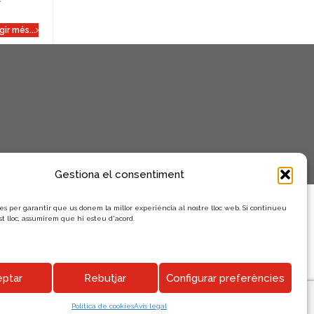
n
i
gir més...
m
e
n
t
s
Gestiona el consentiment
es per garantir que us donem la millor experiència al nostre lloc web. Si continueu
st lloc, assumirem que hi esteu d'acord.
ptar
Rebutjar
Configurar preferències
Política de cookies
Avís legal