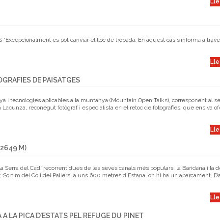
Lle
S *Excepcionalment es pot canviar el lloc de trobada. En aquest cas s’informa a trav
Lle
OGRAFIES DE PAISATGES
ya i tecnologies aplicables a la muntanya (Mountain Open Talks), corresponent al s
Lacunza, reconegut fotògraf i especialista en el retoc de fotografies, que ens va ofe
Lle
2649 M)
 Serra del Cadí recorrent dues de les seves canals més populars, la Baridana i la del
a: Sortim del Coll del Pallers, a uns 600 metres d’Estana, on hi ha un aparcament. D’
Lle
A A LA PICA D’ESTATS PEL REFUGE DU PINET