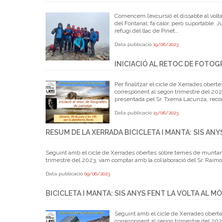
Comencem l’excursió el dissabte al volta
del Fontanal; fa calor, però suportable. 
refugi del llac de Pinet…
Data publicació
19/06/2023
INICIACIÓ AL RETOC DE FOTOG
Per finalitzar el cicle de Xerrades obe
corresponent al segon trimestre del 2023,
presentada pel Sr. Txema Lacunza, recon
Data publicació
15/06/2023
RESUM DE LA XERRADA BICICLETA I MANTA: SIS ANY
Seguint amb el cicle de Xerrades obertes sobre temes de muntany
trimestre del 2023, vam comptar amb la col·laboració del Sr. Raimon 
Data publicació
09/06/2023
BICICLETA I MANTA: SIS ANYS FENT LA VOLTA AL M
Seguint amb el cicle de Xerrades obert
corresponent al segon trimestre del 2023,