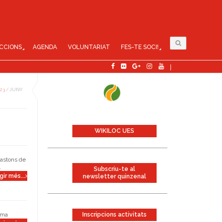
CCIONS
AGENDA
VOLUNTARIAT
FES-TE SOCI!
23
/
JUNY
WIKILOC UES
bastons de
.
Subscriu-te al
gir més...
newsletter quinzenal
Inscripcions activitats
rama