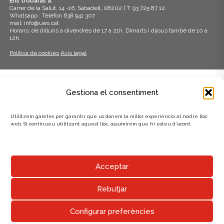
Ens trobaràs a:
Carrer de la Salut, 14 -16, Sabadell, 08202 | T: 93 725 87 12.
Whatsapp : Telèfon 638 941 307
mail: info@ues.cat
Horaris: de dilluns a divendres de 17 a 21h. Dimarts i dijous també de 10 a
12h.
Política de cookies
Avís legal
ADHERITS A:
Gestiona el consentiment
Utilitzem galetes per garantir que us donem la millor experiència al nostre lloc
web. Si continueu utilitzant aquest lloc, assumirem que hi esteu d'acord.
AMB EL SUPORT DE:
Acceptar
Rebutjar
Configurar preferències
UNIÓ EXCURSIONISTA DE SABADELL