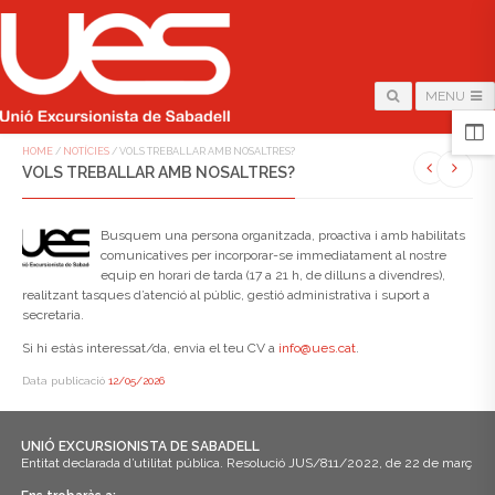
MENU
HOME
/
NOTÍCIES
/
VOLS TREBALLAR AMB NOSALTRES?
VOLS TREBALLAR AMB NOSALTRES?
Busquem una persona organitzada, proactiva i amb habilitats
comunicatives per incorporar-se immediatament al nostre
equip en horari de tarda (17 a 21 h, de dilluns a divendres),
realitzant tasques d’atenció al públic, gestió administrativa i suport a
secretaria.
Si hi estàs interessat/da, envia el teu CV a
info@ues.cat
.
Data publicació
12/05/2026
UNIÓ EXCURSIONISTA DE SABADELL
Entitat declarada d’utilitat pública. Resolució JUS/811/2022, de 22 de març