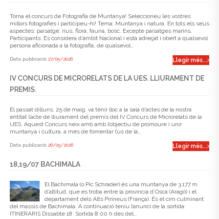
Torna el concurs de Fotografia de Muntanya! Seleccioneu les vostres
millors fotografies i participeu-hi! Tema: Muntanya i natura. En tots els seus
aspectes: paisatge, rius, flora, fauna, bosc. Excepte paisatges marins.
Participants: Es considera d’àmbit Nacional i està adreçat i obert a qualsevol
persona aficionada a la fotografia, de qualsevol…
Data publicació
27/05/2026
Llegir més...
IV CONCURS DE MICRORELATS DE LA UES. LLIURAMENT DE
PREMIS.
El passat dilluns, 25 de maig, va tenir lloc a la sala d’actes de la nostra
entitat l’acte de lliurament del premis del IV Concurs de Microrelats de la
UES. Aquest Concurs neix amb amb l’objectiu de promoure i unir
muntanya i cultura, a més de fomentar l’ús de la…
Data publicació
26/05/2026
Llegir més...
18,19/07 BACHIMALA
El Bachimala (o Pic Schrader) és una muntanya de 3.177 m
d’altitud, que es troba entre la província d’Osca (Aragó) i el
departament dels Alts Pirineus (França). És el cim culminant
del massís de Bachimala. A continuació teniu l’anunci de la sortida:
ITINERARIS Dissabte 18: Sortida 8:00 h des del…