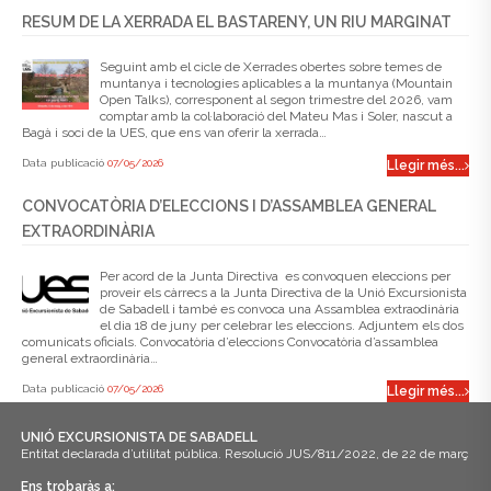
RESUM DE LA XERRADA EL BASTARENY, UN RIU MARGINAT
Seguint amb el cicle de Xerrades obertes sobre temes de
muntanya i tecnologies aplicables a la muntanya (Mountain
Open Talks), corresponent al segon trimestre del 2026, vam
comptar amb la col·laboració del Mateu Mas i Soler, nascut a
Bagà i soci de la UES, que ens van oferir la xerrada…
Data publicació
07/05/2026
Llegir més...
CONVOCATÒRIA D’ELECCIONS I D’ASSAMBLEA GENERAL
EXTRAORDINÀRIA
Per acord de la Junta Directiva es convoquen eleccions per
proveir els càrrecs a la Junta Directiva de la Unió Excursionista
de Sabadell i també es convoca una Assamblea extraodinària
el dia 18 de juny per celebrar les eleccions. Adjuntem els dos
comunicats oficials. Convocatòria d’eleccions Convocatòria d’assamblea
general extraordinària…
Data publicació
07/05/2026
Llegir més...
UNIÓ EXCURSIONISTA DE SABADELL
Entitat declarada d’utilitat pública. Resolució JUS/811/2022, de 22 de març
Ens trobaràs a: