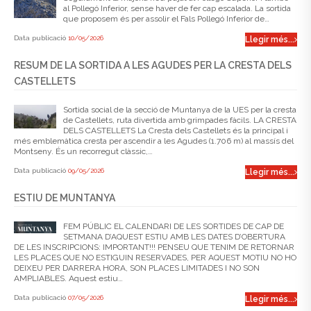
al Pollegó Inferior, sense haver de fer cap escalada. La sortida
que proposem és per assolir el Fals Pollegó Inferior de…
Data publicació
10/05/2026
Llegir més...
RESUM DE LA SORTIDA A LES AGUDES PER LA CRESTA DELS
CASTELLETS
Sortida social de la secció de Muntanya de la UES per la cresta
de Castellets, ruta divertida amb grimpades fàcils. LA CRESTA
DELS CASTELLETS La Cresta dels Castellets és la principal i
més emblemàtica cresta per ascendir a les Agudes (1.706 m) al massís del
Montseny. És un recorregut clàssic,…
Data publicació
09/05/2026
Llegir més...
ESTIU DE MUNTANYA
FEM PÚBLIC EL CALENDARI DE LES SORTIDES DE CAP DE
SETMANA D’AQUEST ESTIU AMB LES DATES D’OBERTURA
DE LES INSCRIPCIONS: IMPORTANT!!! PENSEU QUE TENIM DE RETORNAR
LES PLACES QUE NO ESTIGUIN RESERVADES, PER AQUEST MOTIU NO HO
DEIXEU PER DARRERA HORA, SON PLACES LIMITADES I NO SON
AMPLIABLES. Aquest estiu…
Data publicació
07/05/2026
Llegir més...