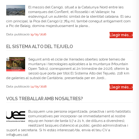
El massís del Canigó, situat a la Catalunya Nord entre les
comarques del Conflent, el Rosselló i el Vallespir, ha
esdevingut un autèntic símbol de la identitat catalana. El seu
cim principal, la Pica del Canigó (2.784 m), també conegut antigament com
a Pic de Balaig, domina majestuosament la plana…
Data publicació
19/05/2026
Llegir més...
EL SISTEMA ALTO DEL TEJUELO
Seguint amb el cicle de Xerrades obertes sobre temes de
muntanya i tecnologies aplicables a la muntanya (Mountain
Open Talks), corresponent al 2n trimestre de 2026, oferim la
sessió que porta per títol El Sistema Alto del Tejuelo, 218 km
de galeries al subsòl de Cantàbria, presentada per en Jordi…
Data publicació
14/05/2026
Llegir més...
VOLS TREBALLAR AMB NOSALTRES?
Busquem una persona organitzada, proactiva i amb habilitats
comunicatives per incorporar-se immediatament al nostre
equip en horari de tarda (17 a 21 h, de dilluns a divendres),
realitzant tasques d’atenció al públic, gestió administrativa i
suport a secretaria. Si hi estàs interessat/da, envia el teu CV a
info@ues.cat.