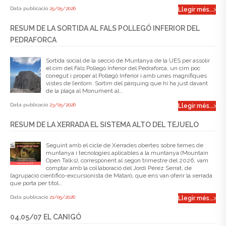
Data publicació
25/05/2026
Llegir més...
RESUM DE LA SORTIDA AL FALS POLLEGÓ INFERIOR DEL
PEDRAFORCA
Sortida social de la secció de Muntanya de la UES per assolir
el cim del Fals Pollegó Inferior del Pedraforca, un cim poc
conegut i proper al Pollegó Inferior i amb unes magnífiques
vistes de l’entorn. Sortim del pàrquing que hi ha just davant
de la plaça al Monument al…
Data publicació
23/05/2026
Llegir més...
RESUM DE LA XERRADA EL SISTEMA ALTO DEL TEJUELO
Seguint amb el cicle de Xerrades obertes sobre temes de
muntanya i tecnologies aplicables a la muntanya (Mountain
Open Talks), corresponent al segon trimestre del 2026, vam
comptar amb la col·laboració del Jordi Pérez Serrat, de
l’agrupació científico-excursionista de Mataró, que ens van oferir la xerrada
que porta per títol…
Data publicació
21/05/2026
Llegir més...
04,05/07 EL CANIGÓ