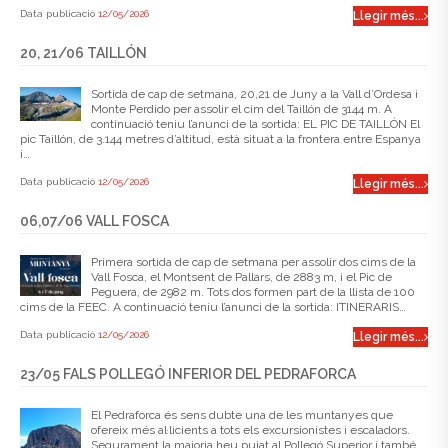
Data publicació
12/05/2026
Llegir més...
20, 21/06 TAILLÓN
Sortida de cap de setmana, 20,21 de Juny a la Vall d’Ordesa i
Monte Perdido per assolir el cim del Taillón de 3144 m. A
continuació teniu l’anunci de la sortida: EL PIC DE TAILLÓN El
pic Taillón, de 3.144 metres d’altitud, està situat a la frontera entre Espanya
i…
Data publicació
12/05/2026
Llegir més...
06,07/06 VALL FOSCA
Primera sortida de cap de setmana per assolir dos cims de la
Vall Fosca, el Montsent de Pallars, de 2883 m, i el Pic de
Peguera, de 2982 m. Tots dos formen part de la llista de 100
cims de la FEEC. A continuació teniu l’anunci de la sortida: ITINERARIS…
Data publicació
12/05/2026
Llegir més...
23/05 FALS POLLEGÓ INFERIOR DEL PEDRAFORCA
El Pedraforca és sens dubte una de les muntanyes que
ofereix més al·licients a tots els excursionistes i escaladors.
Segurament la majoria heu pujat al Pollegó Superior i també