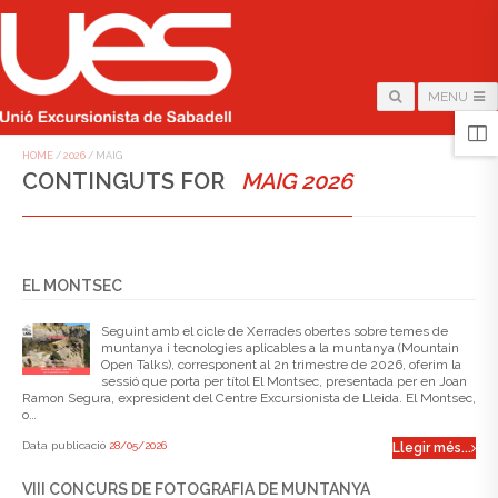
MENU
HOME
/
2026
/
MAIG
CONTINGUTS FOR
MAIG 2026
EL MONTSEC
Seguint amb el cicle de Xerrades obertes sobre temes de
muntanya i tecnologies aplicables a la muntanya (Mountain
Open Talks), corresponent al 2n trimestre de 2026, oferim la
sessió que porta per títol El Montsec, presentada per en Joan
Ramon Segura, expresident del Centre Excursionista de Lleida. El Montsec,
o…
Data publicació
28/05/2026
Llegir més...
VIII CONCURS DE FOTOGRAFIA DE MUNTANYA