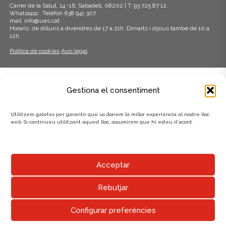
Carrer de la Salut, 14 -16, Sabadell, 08202 | T: 93 725 87 12.
Whatsapp : Telèfon 638 941 307
mail: info@ues.cat
Horaris: de dilluns a divendres de 17 a 21h. Dimarts i dijous també de 10 a
12h.
Política de cookies
Avís legal
ADHERITS A:
Gestiona el consentiment
Utilitzem galetes per garantir que us donem la millor experiència al nostre lloc
web. Si continueu utilitzant aquest lloc, assumirem que hi esteu d'acord.
AMB EL SUPORT DE:
Acceptar
Rebutjar
Configurar preferències
UNIÓ EXCURSIONISTA DE SABADELL