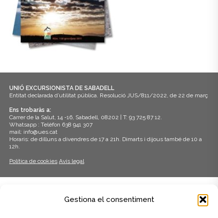
UNIÓ EXCURSIONISTA DE SABADELL
Entitat declarada d’utilitat pública. Resolució JUS/811/2022, de 22 de març
Ens trobaràs a:
Carrer de la Salut, 14 -16, Sabadell, 08202 | T: 93 725 87 12.
Whatsapp : Telèfon 638 941 307
mail: info@ues.cat
Horaris: de dilluns a divendres de 17 a 21h. Dimarts i dijous també de 10 a
12h.
Política de cookies
Avís legal
ADHERITS A:
Gestiona el consentiment