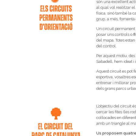
són una excel·lent activ
al qual vol realitzar 
física, sinó també la ca
grup, a més, fomenta e
Un circuit permanent 
posar uns controls o
f
del mapa. Totes estan 
del control.
Per aquest motiu, des 
Sabadell, hem ideat i i
Aquest circuit es pot
esportiva, vosaltres es
entrenar i millorar pro
dels grans parcs urba
L’objectiu del circuit
cercar les fites (les 
col·locades en diferen
amb un triangle al mapa
Us proposem quatre c