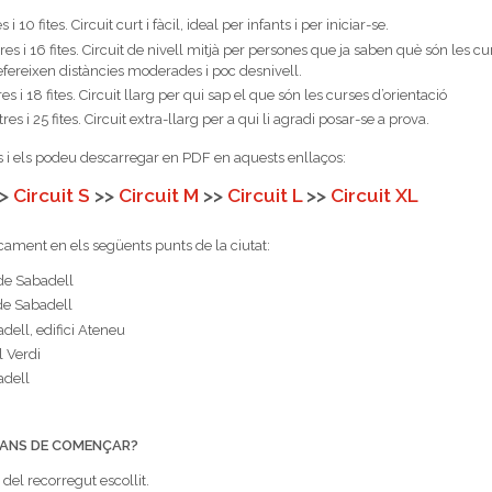
i 10 fites. Circuit curt i fàcil, ideal per infants i per iniciar-se.
es i 16 fites. Circuit de nivell mitjà per persones que ja saben què són les cu
efereixen distàncies moderades i poc desnivell.
s i 18 fites. Circuit llarg per qui sap el que són les curses d’orientació
es i 25 fites. Circuit extra-llarg per a qui li agradi posar-se a prova.
s i els podeu descarregar en PDF en aquests enllaços:
>>
Circuit S
>>
Circuit M
>>
Circuit L
>>
Circuit XL
cament en els següents punts de la ciutat:
de Sabadell
de Sabadell
ell, edifici Ateneu
l Verdi
adell
BANS DE COMENÇAR?
del recorregut escollit.