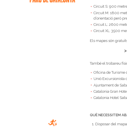
Circuit S: 900 metres 
Circuit M: 1800 metr
d’orientació però pr
Circuit L: 2600 metre
Circuit XL: 3500 metr
Els mapes són gratuït
També el trobareu físi
Oficina de Turisme 
Unió Excursionista 
Ajuntament de Sabad
Catalonia Gran Hote
Catalonia Hotel Sab
QUÈ NECESSITEM A
Disposar del mapa 