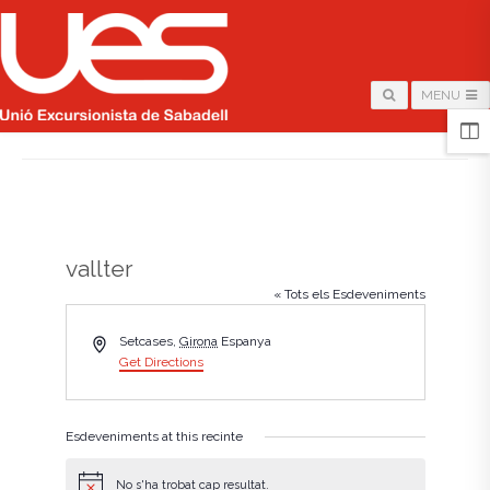
MENU
HOME
/
PÀGINA
/
vallter
« Tots els Esdeveniments
A
Setcases
,
Girona
Espanya
d
Get Directions
d
r
e
Esdeveniments at this recinte
s
s
No s'ha trobat cap resultat.