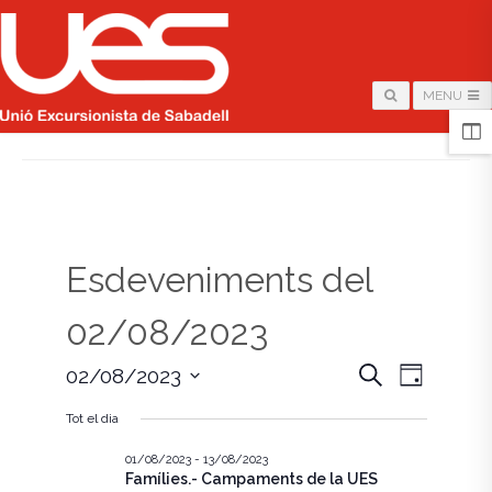
MENU
HOME
/
PÀGINA
Esdeveniments del
02/08/2023
N
N
C
02/08/2023
D
e
i
S
a
r
a
a
Tot el dia
e
c
v
l
a
v
e
01/08/2023
-
13/08/2023
e
Famílies.- Campaments de la UES
c