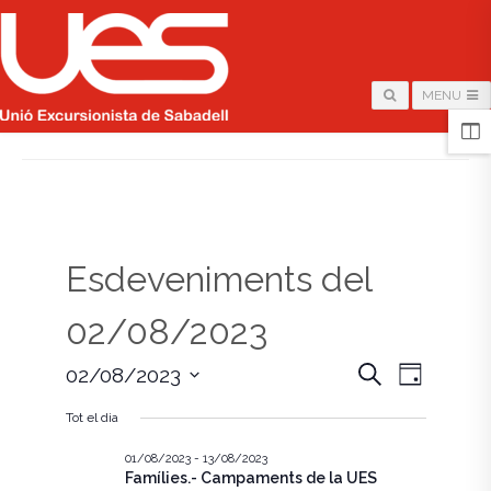
MENU
HOME
/
PÀGINA
Esdeveniments del
02/08/2023
N
N
C
02/08/2023
D
e
i
S
a
r
a
a
Tot el dia
e
c
v
l
a
v
e
01/08/2023
-
13/08/2023
e
Famílies.- Campaments de la UES
c