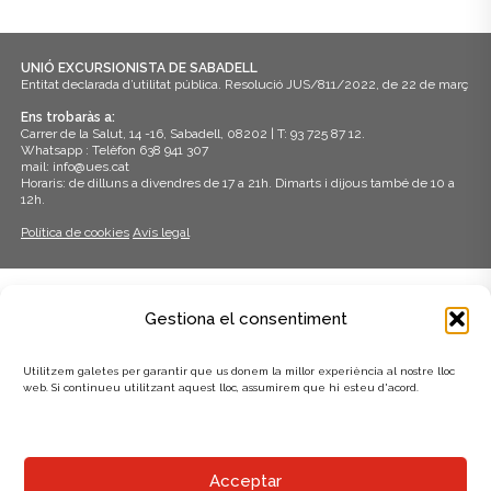
z
c
a
e
UNIÓ EXCURSIONISTA DE SABADELL
c
Entitat declarada d’utilitat pública. Resolució JUS/811/2022, de 22 de març
r
i
Ens trobaràs a:
Carrer de la Salut, 14 -16, Sabadell, 08202 | T: 93 725 87 12.
c
o
Whatsapp : Telèfon 638 941 307
mail: info@ues.cat
a
n
Horaris: de dilluns a divendres de 17 a 21h. Dimarts i dijous també de 10 a
12h.
s
d
Política de cookies
Avís legal
E
'
s
E
ADHERITS A:
d
Gestiona el consentiment
s
e
Utilitzem galetes per garantir que us donem la millor experiència al nostre lloc
d
v
web. Si continueu utilitzant aquest lloc, assumirem que hi esteu d'acord.
e
e
n
v
AMB EL SUPORT DE:
i
Acceptar