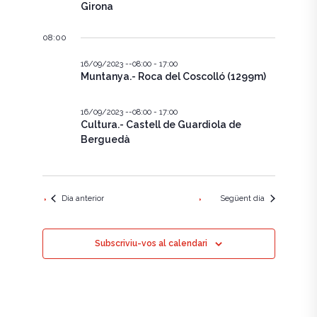
e
c
Girona
g
i
g
a
o
08:00
n
a
c
a
16/09/2023 --08:00
-
17:00
u
i
c
Muntanya.- Roca del Coscolló (1299m)
n
ó
a
i
d
d
16/09/2023 --08:00
-
17:00
a
Cultura.- Castell de Guardiola de
ó
t
e
Berguedà
a
v
v
.
i
i
s
Dia anterior
Següent dia
s
u
u
a
Subscriviu-vos al calendari
a
l
l
i
i
t