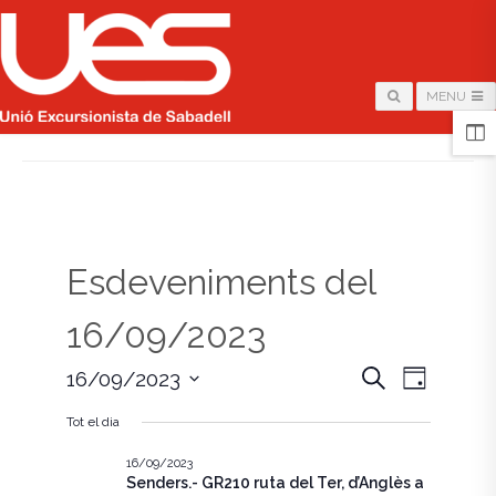
MENU
HOME
/
PÀGINA
Esdeveniments del
16/09/2023
N
N
C
16/09/2023
D
e
i
S
a
r
a
a
Tot el dia
e
c
v
l
a
v
e
16/09/2023
e
Senders.- GR210 ruta del Ter, d’Anglès a
c