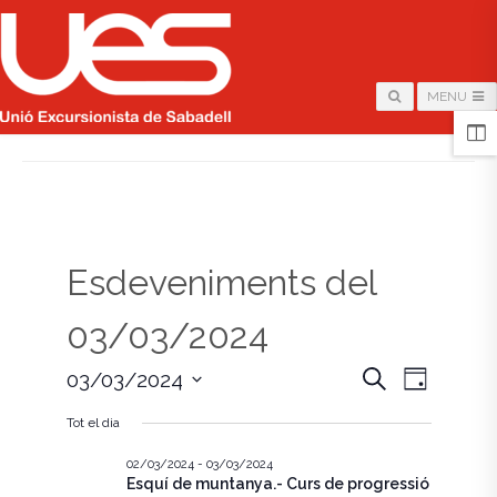
MENU
HOME
/
PÀGINA
Esdeveniments del
03/03/2024
N
N
C
03/03/2024
D
e
i
S
a
r
a
a
Tot el dia
e
c
v
l
a
v
e
02/03/2024
-
03/03/2024
e
Esquí de muntanya.- Curs de progressió
c