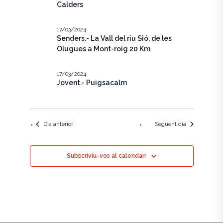
e
c
Calders
g
i
g
a
o
n
17/03/2024
a
c
Senders.- La Vall del riu Sió, de les
a
u
Olugues a Mont-roig 20 Km
i
c
n
ó
a
i
17/03/2024
d
d
Jovent.- Puigsacalm
a
ó
t
e
a
v
v
.
i
i
Dia anterior
Següent dia
s
s
u
Subscriviu-vos al calendari
u
a
a
l
l
i
i
t