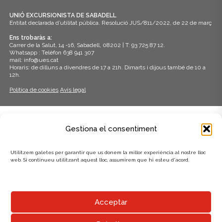
z
c
UNIÓ EXCURSIONISTA DE SABADELL
a
Entitat declarada d’utilitat pública. Resolució JUS/811/2022, de 22 de març
e
c
Ens trobaràs a:
r
Carrer de la Salut, 14 -16, Sabadell, 08202 | T: 93 725 87 12.
i
Whatsapp : Telèfon 638 941 307
mail: info@ues.cat
c
o
Horaris: de dilluns a divendres de 17 a 21h. Dimarts i dijous també de 10 a
12h.
a
n
Política de cookies
Avís legal
s
d
E
'
ADHERITS A:
s
Gestiona el consentiment
E
d
s
Utilitzem galetes per garantir que us donem la millor experiència al nostre lloc
e
web. Si continueu utilitzant aquest lloc, assumirem que hi esteu d'acord.
d
v
e
e
AMB EL SUPORT DE:
n
Acceptar
v
i