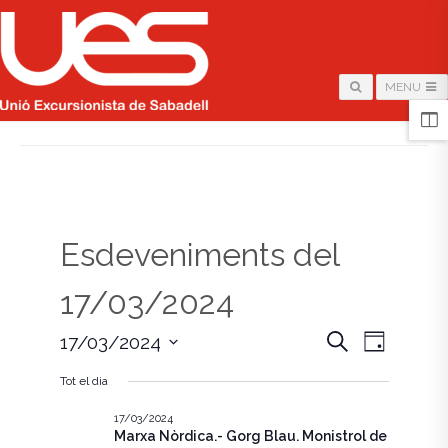
MENU
HOME
/
PÀGINA
Esdeveniments del
17/03/2024
N
N
C
17/03/2024
D
e
i
S
a
r
a
a
Tot el dia
e
c
v
l
a
v
e
17/03/2024
e
Marxa Nòrdica.- Gorg Blau. Monistrol de
c