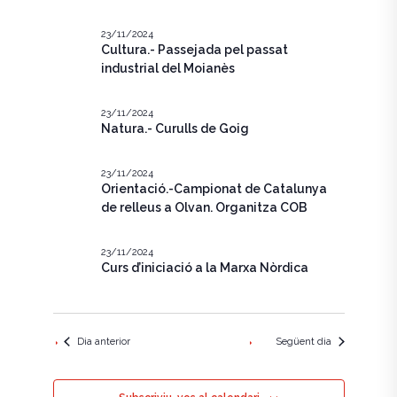
e
c
g
i
g
a
23/11/2024
o
Cultura.- Passejada pel passat
n
a
c
industrial del Moianès
a
u
i
c
n
23/11/2024
ó
a
i
Natura.- Curulls de Goig
d
d
a
ó
t
e
23/11/2024
a
Orientació.-Campionat de Catalunya
v
v
.
de relleus a Olvan. Organitza COB
i
i
s
s
23/11/2024
Curs d’iniciació a la Marxa Nòrdica
u
u
a
a
l
Dia anterior
Següent dia
l
i
i
t