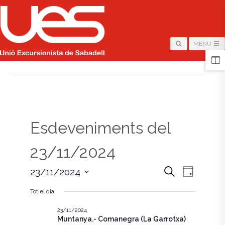
MENU
HOME
/
PÀGINA
Esdeveniments del
23/11/2024
N
N
C
23/11/2024
D
e
i
S
a
r
a
a
Tot el dia
e
c
v
l
a
v
e
23/11/2024
e
Muntanya.- Comanegra (La Garrotxa)
c