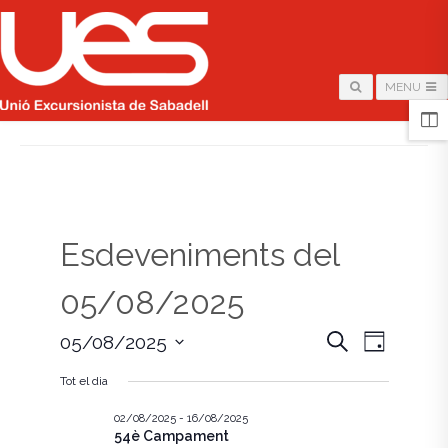
MENU
HOME
/
PÀGINA
Esdeveniments del
05/08/2025
N
N
C
05/08/2025
D
e
i
S
a
r
a
a
Tot el dia
e
c
v
l
a
v
e
02/08/2025
-
16/08/2025
e
54è Campament
c