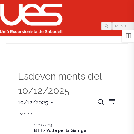
MENU
HOME
/
PÀGINA
Esdeveniments del
10/12/2025
N
N
C
10/12/2025
D
e
i
S
a
r
a
a
Tot el dia
e
c
v
l
a
v
e
10/12/2025
e
BTT.- Volta per la Garriga
c