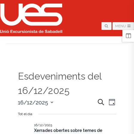
MENU
HOME
/
PÀGINA
Esdeveniments del
16/12/2025
N
N
C
16/12/2025
D
e
i
S
a
r
a
a
Tot el dia
e
c
v
l
a
v
e
16/12/2025
e
Xerrades obertes sobre temes de
c