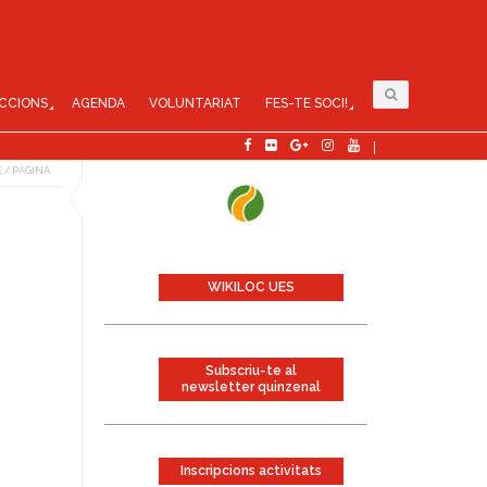
CCIONS
AGENDA
VOLUNTARIAT
FES-TE SOCI!
E
/
PÀGINA
WIKILOC UES
Subscriu-te al
newsletter quinzenal
Inscripcions activitats