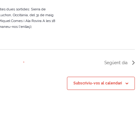
z
tes dues sortides: Sierra de
 Luchon, Occitània, del 31 de maig
a
Miquel Comes i Ala Rovira A les 18
c
emaneu-nos l'enllaç),
i
o
n
s
Següent dia
E
s
Subscriviu-vos al calendari
d
e
v
e
n
i