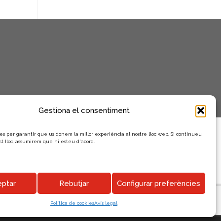
n
i
m
e
n
t
s
Gestiona el consentiment
es per garantir que us donem la millor experiència al nostre lloc web. Si continueu
st lloc, assumirem que hi esteu d'acord.
ptar
Rebutjar
Configurar preferències
Política de cookies
Avís legal