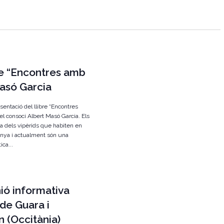
g
a
c
i
re “Encontres amb
ó
Masó Garcia
d
e
resentació del llibre “Encontres
v
 el consoci Albert Masó Garcia. Els
a dels vipèrids que habiten en
i
nya i actualment són una
ca...
s
u
a
ió informativa
l
de Guara i
i
 (Occitània)
t