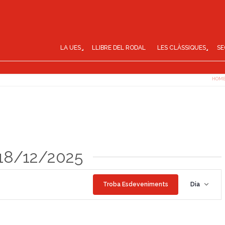
LA UES
LLIBRE DEL RODAL
LES CLÀSSIQUES
SE
HOM
 18/12/2025
N
Troba Esdeveniments
Dia
a
v
e