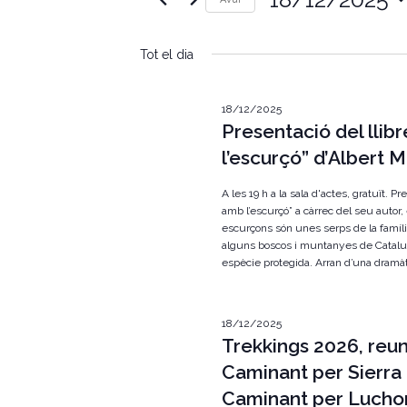
e
u
S
ï
g
e
u
Tot el dia
l
l
a
e
a
c
p
c
c
18/12/2025
a
i
Presentació del llib
r
i
o
a
l’escurçó” d’Albert 
n
u
ó
a
l
u
A les 19 h a la sala d'actes, gratuït. P
a
v
n
amb l’escurçó” a càrrec del seu autor,
c
a
escurçons són unes serps de la famíli
l
i
d
a
alguns boscos i muntanyes de Catalu
a
u
espècie protegida. Arran d’una dramàti
s
t
.
a
C
u
.
e
18/12/2025
r
a
Trekkings 2026, reun
q
u
l
Caminant per Sierra 
e
u
Caminant per Luchon
i