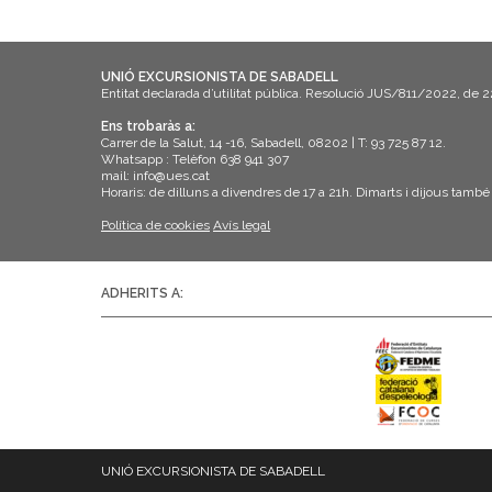
a
e
u
.
n
UNIÓ EXCURSIONISTA DE SABADELL
i
Entitat declarada d’utilitat pública. Resolució JUS/811/2022, de 
Ens trobaràs a:
m
Carrer de la Salut, 14 -16, Sabadell, 08202 | T: 93 725 87 12.
Whatsapp : Telèfon 638 941 307
e
mail: info@ues.cat
Horaris: de dilluns a divendres de 17 a 21h. Dimarts i dijous també
n
Política de cookies
Avís legal
t
s
ADHERITS A:
UNIÓ EXCURSIONISTA DE SABADELL