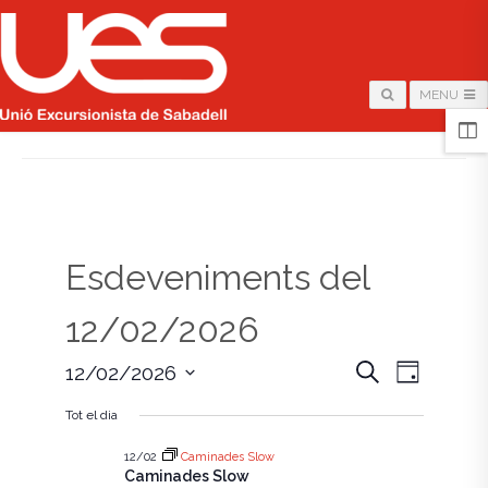
MENU
HOME
/
PÀGINA
Esdeveniments del
12/02/2026
N
N
C
12/02/2026
D
e
i
S
a
r
a
a
Tot el dia
e
c
v
l
a
v
e
12/02
Caminades Slow
e
c
Caminades Slow