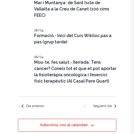
e
c
Mar i Muntanya: de Sant Iscle de
g
i
Vallalta a la Creu de Canet (100 cims
g
a
o
FEEC)
n
a
c
a
u
i
08/04
c
n
Formació.- Inici del Curs Wikiloc pas a
ó
a
pas (grup tarda)
i
d
d
a
ó
t
e
08/04
a
Mou-te, fes salut.- Xerrada: Tens
v
v
.
càncer? Coneix tot el que et pot aportar
i
i
la fisioteràpia oncològica i l’exercici
físic terapèutic (Al Casal Pere Quart)
s
s
u
u
a
Dia anterior
Següent dia
a
l
l
i
Subscriviu-vos al calendari
i
t