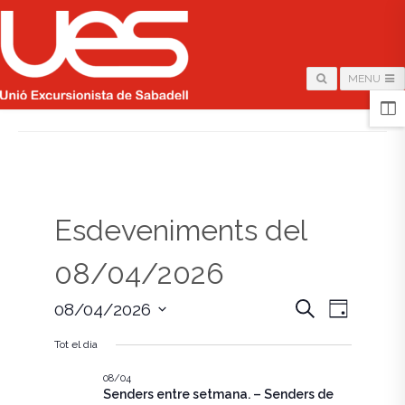
MENU
HOME
/
PÀGINA
Esdeveniments del
08/04/2026
N
N
C
08/04/2026
D
e
i
S
a
r
a
a
Tot el dia
e
c
v
l
a
v
e
08/04
e
Senders entre setmana. – Senders de
c