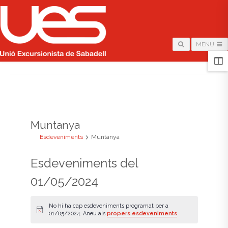
MENU
HOME
/
ARCHIVE FOR "MUNTANYA"
Muntanya
Esdeveniments
Muntanya
Esdeveniments del
01/05/2024
No hi ha cap esdeveniments programat per a
A
01/05/2024. Aneu als
propers esdeveniments
.
v