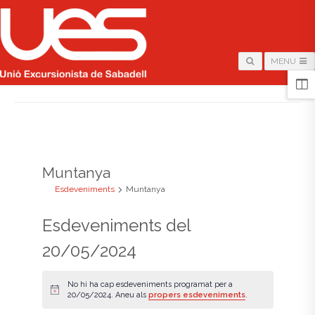
MENU
HOME
/
ARCHIVE FOR "MUNTANYA"
Muntanya
Esdeveniments
Muntanya
Esdeveniments del
20/05/2024
No hi ha cap esdeveniments programat per a
A
20/05/2024. Aneu als
propers esdeveniments
.
v