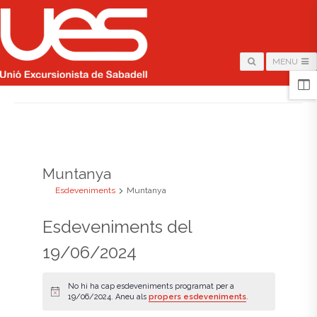
MENU
HOME
/
ARCHIVE FOR "MUNTANYA"
Muntanya
Esdeveniments
Muntanya
Esdeveniments del
19/06/2024
No hi ha cap esdeveniments programat per a
A
19/06/2024. Aneu als
propers esdeveniments
.
v