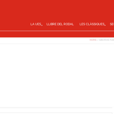
LA UES
LLIBRE DEL RODAL
LES CLÀSSIQUES
SE
HOME
/
ARCHIVE FOR