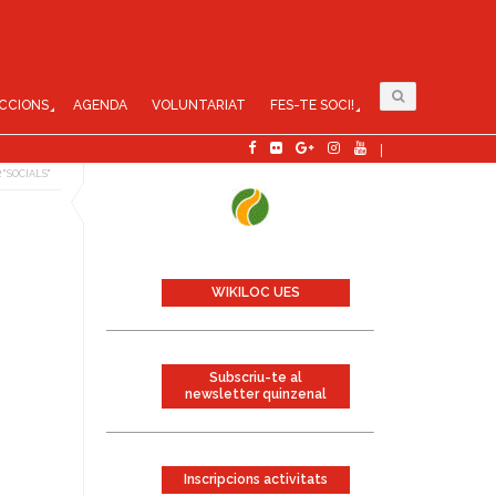
CCIONS
AGENDA
VOLUNTARIAT
FES-TE SOCI!
 "SOCIALS"
WIKILOC UES
Subscriu-te al
newsletter quinzenal
Inscripcions activitats