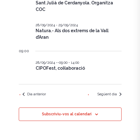
e
c
Sant Julià de Cerdanyola. Organitza
g
i
COC
g
a
o
n
a
c
a
28/09/2024
-
29/09/2024
u
Natura.- Als dos extrems de la Vall
i
c
n
d’Aran
ó
a
i
d
d
09:00
a
ó
t
e
28/09/2024 --09:00
-
14:00
a
v
CIPOFest, col·laboració
v
.
i
i
s
s
Dia anterior
Següent dia
u
u
a
a
Subscriviu-vos al calendari
l
l
i
i
t