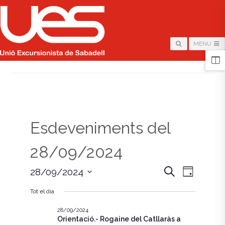
MENU
HOME
/
PÀGINA
Esdeveniments del
28/09/2024
N
N
C
28/09/2024
D
e
i
S
a
r
a
a
Tot el dia
e
c
v
l
a
v
e
28/09/2024
e
Orientació.- Rogaine del Catllaràs a
c