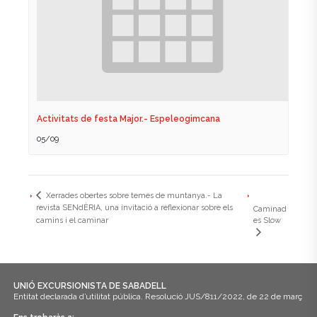
Activitats de festa Major.- Espeleogimcana
05/09
Xerrades obertes sobre temes de muntanya.- La
revista SENdÈRIA, una invitació a reflexionar sobre els
Caminad
camins i el caminar
es Slow
UNIÓ EXCURSIONISTA DE SABADELL
Entitat declarada d’utilitat pública. Resolució JUS/811/2022, de 22 de març