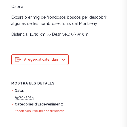
Osona
Excursió enmig de frondosos boscos per descobrir
algunes de les nombroses fonts del Montseny.
Distància: 11,30 km >> Desnivell: +/- 595 m
Afegeix al calendari
MOSTRA ELS DETALLS
Data:
15/10/2025
Categories d'Esdeveniment:
Esportives
,
Excursions dimecres