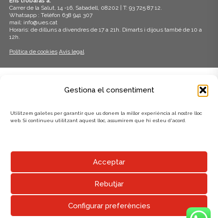
Ens trobaràs a:
Carrer de la Salut, 14 -16, Sabadell, 08202 | T: 93 725 87 12.
Whatsapp : Telèfon 638 941 307
mail: info@ues.cat
Horaris: de dilluns a divendres de 17 a 21h. Dimarts i dijous també de 10 a
12h.
Política de cookies
Avís legal
ADHERITS A:
Gestiona el consentiment
Utilitzem galetes per garantir que us donem la millor experiència al nostre lloc
web. Si continueu utilitzant aquest lloc, assumirem que hi esteu d'acord.
AMB EL SUPORT DE:
Acceptar
Rebutjar
Configurar preferències
UNIÓ EXCURSIONISTA DE SABADELL