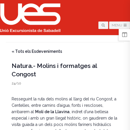
MENU
HOME
/
PÀGINA
/
« Tots els Esdeveniments
Natura.- Molins i formatges al
Congost
24/10
Resseguint la ruta dels molins al llarg del riu Congost, a
Centelles, entre camins d’aigua, fonts i rescloses,
arribarem al
Molí de la Llavina
, indret d’una bellesa
especial i amb un gran llegat històric, on gaudirem de la
visita guiada a un dels pocs molins fariners hidràulics