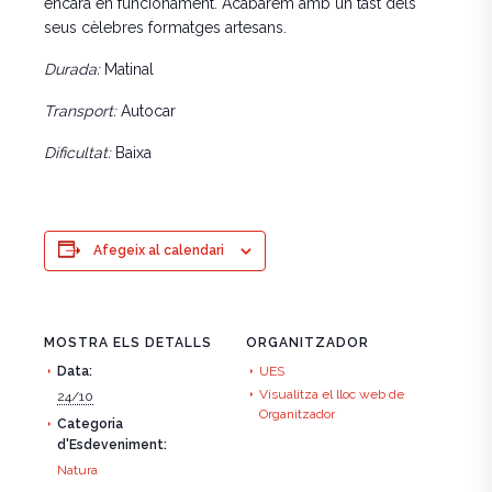
encara en funcionament. Acabarem amb un tast dels
seus cèlebres formatges artesans.
Durada:
Matinal
Transport:
Autocar
Dificultat:
Baixa
Afegeix al calendari
MOSTRA ELS DETALLS
ORGANITZADOR
Data:
UES
Visualitza el lloc web de
24/10
Organitzador
Categoria
d'Esdeveniment:
Natura