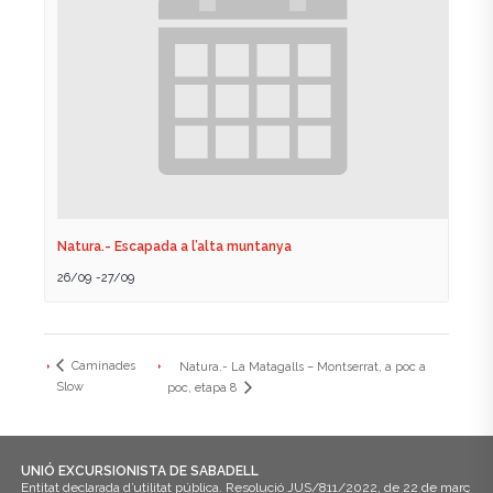
Natura.- Escapada a l’alta muntanya
26/09
-
27/09
Caminades
Natura.- La Matagalls – Montserrat, a poc a
Slow
poc, etapa 8
UNIÓ EXCURSIONISTA DE SABADELL
Entitat declarada d’utilitat pública. Resolució JUS/811/2022, de 22 de març