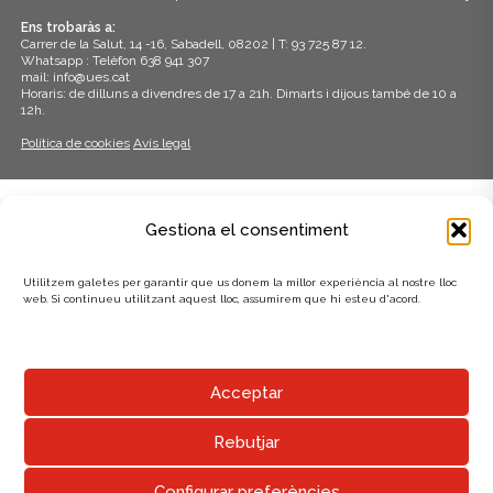
Ens trobaràs a:
Carrer de la Salut, 14 -16, Sabadell, 08202 | T: 93 725 87 12.
Whatsapp : Telèfon 638 941 307
mail: info@ues.cat
Horaris: de dilluns a divendres de 17 a 21h. Dimarts i dijous també de 10 a
12h.
Política de cookies
Avís legal
ADHERITS A:
Gestiona el consentiment
Utilitzem galetes per garantir que us donem la millor experiència al nostre lloc
web. Si continueu utilitzant aquest lloc, assumirem que hi esteu d'acord.
AMB EL SUPORT DE:
Acceptar
Rebutjar
Configurar preferències