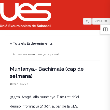
MENU
HOME
/
PÀGINA
/
« Tots els Esdeveniments
Aquest esdeveniment ja ha passat.
Muntanya.- Bachimala (cap de
setmana)
18/07
-
19/07
3177m. Aragó. Alta muntanya. Dificultat difícil.
Reunió informativa 19:30h, al bar de la UES.