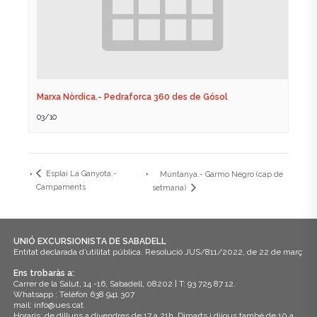
Marxa Nòrdica.- Pedraforca 360 des de Gósol
03/10
Esplai La Ganyota.-
Muntanya.- Garmo Negro (cap de
Campaments
setmana)
UNIÓ EXCURSIONISTA DE SABADELL
Entitat declarada d’utilitat pública. Resolució JUS/811/2022, de 22 de març
Ens trobaràs a:
Carrer de la Salut, 14 -16, Sabadell, 08202 | T: 93 725 87 12.
Whatsapp : Telèfon 638 941 307
mail: info@ues.cat
Horaris: de dilluns a divendres de 17 a 21h. Dimarts i dijous també de 10 a