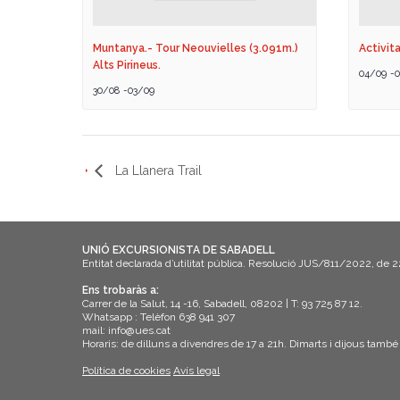
Muntanya.- Tour Neouvielles (3.091m.)
Activita
Alts Pirineus.
04/09
-
0
30/08
-
03/09
La Llanera Trail
UNIÓ EXCURSIONISTA DE SABADELL
Entitat declarada d’utilitat pública. Resolució JUS/811/2022, de 
Ens trobaràs a:
Carrer de la Salut, 14 -16, Sabadell, 08202 | T: 93 725 87 12.
Whatsapp : Telèfon 638 941 307
mail: info@ues.cat
Horaris: de dilluns a divendres de 17 a 21h. Dimarts i dijous també
Política de cookies
Avís legal