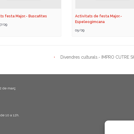
ts festa Major.- Buscafites
Activitats de festa Major.-
Espeleogimcana
7/09
05/09
Divendres culturals.- IMPRO CUTRE
22 de març
 de 10 a 12h.