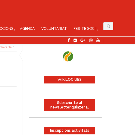
CCIONS
AGENDA
VOLUNTARIAT
FES-TE SOCI!
/
PÀGINA
/
WIKILOC UES
Subscriu-te al
newsletter quinzenal
Inscripcions activitats