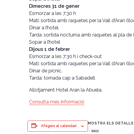
Dimecres 31 de gener
Esmorzar a les 7:30 h
Matí: sortida amb raquetes per la Vall d’Aran (l
Dinar a l’hotel.
Tarda: sortida nocturna amb raquetes al pla de 
Sopar a l’hotel
Dijous 1 de febrer
Esmorzar a les 7:30 h i check-out
Matí: sortida amb raquetes per la Vall d’Aran (l
Dinar de pícnic.
Tarda: tornada cap a Sabadell
Allotjament Hotel Aran la Abuela.
Consulta més informació
MOSTRA ELS DETALLS
Afegeix al calendari
Inici: