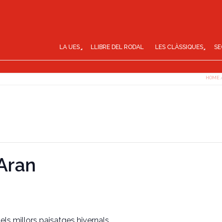
LA UES
LLIBRE DEL RODAL
LES CLÀSSIQUES
SE
HOME
’Aran
els millors paisatges hivernals.