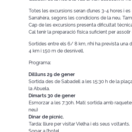
Totes les excursions seran d’unes 3-4 hores i e
Sarrahèra, segons les condicions de la neu. Tam
Cap de les excursions presenta dificultat tècn
Cal tenir la preparació física suficient per assol
Sortides entre els 6/ 8 km, n’hi ha prevista un
4 km i 150 m de desnivell.
Programa:
Dillluns 29 de gener
Sortida des de Sabadell a les 15:30 h de la plaça
la Abuela.
Dimarts 30 de gener
Esmorzar a les 7:30h. Matí: sortida amb raquetes
neu)
Dinar de pícnic.
Tarda: lliure per visitar Vielha i els seus voltants.
Sopar a l’hotel