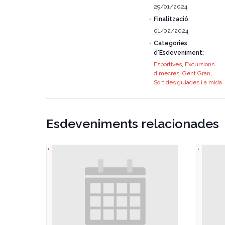
29/01/2024
Finalització:
01/02/2024
Categories
d'Esdeveniment:
Esportives
,
Excursions
dimecres
,
Gent Gran
,
Sortides guiades i a mida
Esdeveniments relacionades