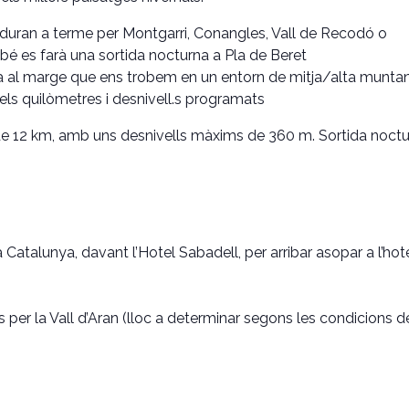
s duran a terme per Montgarri, Conangles, Vall de Recodó o
bé es farà una sortida nocturna a Pla de Beret
ica al marge que ens trobem en un entorn de mitja/alta munta
ir els quilòmetres i desnivell.s programats
a de 12 km, amb uns desnivells màxims de 360 m. Sortida noct
 Catalunya, davant l’Hotel Sabadell, per arribar asopar a l’hot
 per la Vall d’Aran (lloc a determinar segons les condicions d