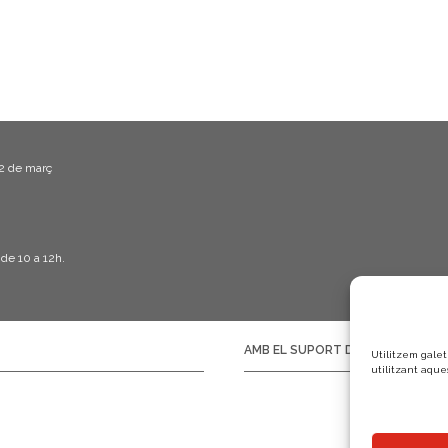
e
n
t
22 de març
 de 10 a 12h.
AMB EL SUPORT DE:
Utilitzem galet
utilitzant aque