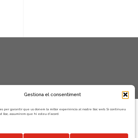
n
i
m
e
n
t
s
Gestiona el consentiment
es per garantir que us donem la millor experiència al nostre lloc web. Si continueu
st lloc, assumirem que hi esteu d'acord.