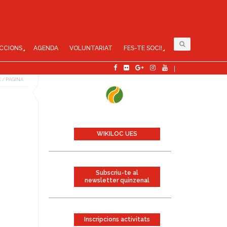
CCIONS
AGENDA
VOLUNTARIAT
FES-TE SOCI!
E
/
PÀGINA
WIKILOC UES
Subscriu-te al
newsletter quinzenal
Inscripcions activitats