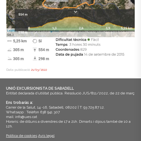
Data publicació
21/03/2022
UNIÓ EXCURSIONISTA DE SABADELL
Entitat declarada d’utilitat pública. Resolució JUS/811/2022, de 22 de març
Ens trobaràs a:
Carrer de la Salut, 14 -16, Sabadell, 08202 | T: 93 725 87 12.
Whatsapp : Telèfon 638 941 307
mail: info@ues.cat
Horaris: de dilluns a divendres de 17 a 21h. Dimarts i dijous també de 10 a
12h.
Política de cookies
Avís legal