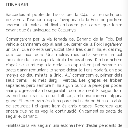
ITINERARI
S’accedeix al poble de Tivissa per la C44 i, a l’entrada, ens
desviem a l’esquerra cap a l’avinguda de la Foix on podrem
aparcar allí mateix. Al final arribarem pel carrer que tenim
davant que és l’avinguda de Catalunya.
Començarem per la via ferrada del Barranc de la Foix. Del
vehicle caminarem cap al final del carrer de la Foix i agafarem
un camí que no està senyalitzat. Dels tres que hi ha, el del mig
que continua recte. Uns metres mes enllà veurem un pal
indicador de la via cap a la dreta. Doncs abans d’arribar-hi hem
d’agafar el camí cap a la dreta. Un cop estem ja al barranc, es
tracta d’anar remuntant-lo sense deixar-lo i ens portarà, en poc
menys de deu minuts, a l’inici. Allí comencem el primer dels
seus trams i el més llarg i vertical. Les grapes es troben
separades però sempre hi ha algun punt a la paret per poder
anar progressant amb seguretat i còmodament. El segon tram
és molt curt i s’inicia en un toll sec, amb una cadena i alguna
grapa. El tercer tram és d’una paret inclinada on hi ha el cable
de seguretat i el quart tram és amb grapes. Recordeu que
encara que no es vegi la continuació, únicament es tracta de
seguir el barranc.
Finalitzada la via, seguim una estona i hem d’estar pendents de