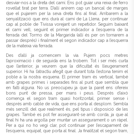
desviar-nos a la dreta del camí. Ens pot guiar una reixa de ferro
rovellat tirat per terra. D’allí anirem cap un bancal de marges
que el pujarem per la seva dreta fins al final. Arribarem a la
senyalització que ens durà al camí de La Llena, per continuar
cap al poble de Tivissa vorejant un repetidor. Seguim baixant
el camí vell, seguint el primer indicador a l’esquerra de la
ferrada del Tormo de la Margarida (allí és per on tornarem a
passar després) i finalment el segon indicador cap a l’esquerra
de la mateixa via ferrada.
Des d’allí ja comencem la via. Pujem pocs metres
l’aproximació i de seguida ens la trobem. Tot i ser més curta
que l’anterior, ja veurem que la dificultat és lleugerament
superior. Hi ha l’atractiu afegit que durant tota l’estona tenim el
poble a la nostra esquena. El primer tram és vertical, també
amb grapes primes i separades fins al punt que sembla que
en falti alguna. No us preocupeu ja que la paret ens ofereix
bons punt de pressa, per mans i peus. Després d’això
comença el segon tram quasi horitzontal, primer sense i
després amb cable de vida, que ens porta al desplom. Sembla
més senzill del que realment és, pel tipus i disposició de les
grapes. També es pot fer assegurant-se amb corda, ja que al
final hi ha una argolla per muntar un assegurament o un ràpel.
Per a qui no ho vegi clar, pot continuar per l’escapament de
l’esquerra, equipat, que porta al final. Ja finalitzat el segon tram,