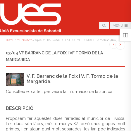
MENU
HOME
/
MUNTANYA
/
03/04 VF BARRANC DE LA FOIX I VF TORMO DE LA MARGARIDA
03/04 VF BARRANC DE LA FOIX I VF TORMO DE LA
MARGARIDA
V. F. Barranc de la Foix i V. F. Tormo de la
Margarida.
Consulteu el cartell per veure la informació de la sortida:
DESCRIPCIÓ
Proposem fer aquestes dues ferrades al municipi de Tivissa.
Les dues són fàcils, més o menys K2, però unes grapes molt
primes, i en algun punt molt separades, les fan poc indicades