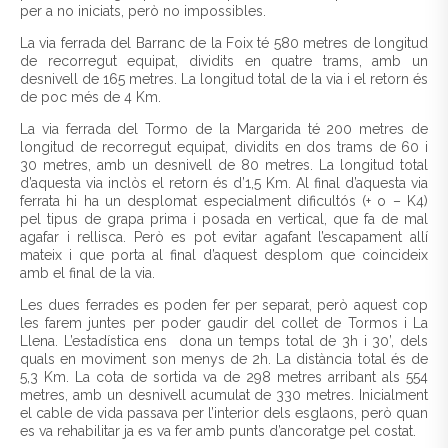
per a no iniciats, però no impossibles.
La via ferrada del Barranc de la Foix té 580 metres de longitud
de recorregut equipat, dividits en quatre trams, amb un
desnivell de 165 metres. La longitud total de la via i el retorn és
de poc més de 4 Km.
La via ferrada del Tormo de la Margarida té 200 metres de
longitud de recorregut equipat, dividits en dos trams de 60 i
30 metres, amb un desnivell de 80 metres. La longitud total
d’aquesta via inclòs el retorn és d’1,5 Km. Al final d’aquesta via
ferrata hi ha un desplomat especialment dificultós (+ o – K4)
pel tipus de grapa prima i posada en vertical, que fa de mal
agafar i rellisca. Però es pot evitar agafant l’escapament allí
mateix i que porta al final d’aquest desplom que coincideix
amb el final de la via.
Les dues ferrades es poden fer per separat, però aquest cop
les farem juntes per poder gaudir del collet de Tormos i La
Llena. L’estadística ens dona un temps total de 3h i 30’, dels
quals en moviment son menys de 2h. La distància total és de
5,3 Km. La cota de sortida va de 298 metres arribant als 554
metres, amb un desnivell acumulat de 330 metres. Inicialment
el cable de vida passava per l’interior dels esglaons, però quan
es va rehabilitar ja es va fer amb punts d’ancoratge pel costat.