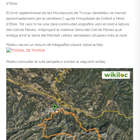
d’Ebre.
El límit septentrional de les Muntanyes de Tivissa-Vandellòs ve marcat
aproximadament per la carretera C-44 de l’Hospitalet de l’Infant a Móra
d’Ebre. Tot i així hi ha una clara continuïtat orogràfica vers el nord a l’altura
del Coll de Fatxes, mitjançant la mateixa Serra del Coll de Fatxes que
enllaça amb la Serra del Montalt i altres serralades situades més al nord.
Podeu veure un resum de fotografies clicant sobre la foto.
Podeu consultar la ruta penjada a wikiloc al següent enllaç: