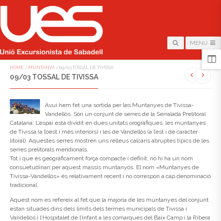
MENU
HOME
/
MUNTANYA
/
09/03 TOSSAL DE TIVISSA
09/03 TOSSAL DE TIVISSA
Avui hem fet una sortida per les Muntanyes de Tivissa-
Vandellòs. Són un conjunt de serres de la Serralada Prelitoral
Catalana. L’espai està dividit en dues unitats orogràfiques: les muntanyes
de Tivissa (a l’oest i més interiors) i les de Vandellòs (a l’est i de caràcter
litoral). Aquestes serres mostren uns relleus calcaris abruptes típics de les
serres prelitorals meridionals.
Tot i que és geogràficament força compacte i definit, no hi ha un nom
consuetudinari per aquest massís muntanyós. El nom «Muntanyes de
Tivissa-Vandellòs» és relativament recent i no correspon a cap denominació
tradicional.
Aquest nom es refereix al fet que la majoria de les muntanyes del conjunt
estan situades dins dels límits dels termes municipals de Tivissa i
Vandellòs i l’Hospitalet de l’Infant a les comarques del Baix Camp i la Ribera