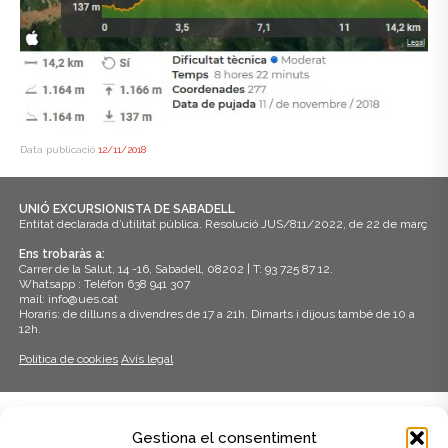
Data publicació
12/11/2018
UNIÓ EXCURSIONISTA DE SABADELL
Entitat declarada d’utilitat pública. Resolució JUS/811/2022, de 22 de març
Ens trobaràs a:
Carrer de la Salut, 14 -16, Sabadell, 08202 | T: 93 725 87 12.
Whatsapp : Telèfon 638 941 307
mail: info@ues.cat
Horaris: de dilluns a divendres de 17 a 21h. Dimarts i dijous també de 10 a
12h.
Política de cookies
Avís legal
ADHERITS A:
Gestiona el consentiment