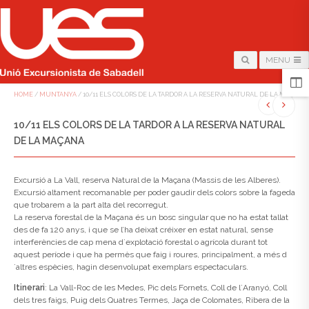
MENU
HOME
/
MUNTANYA
/
10/11 ELS COLORS DE LA TARDOR A LA RESERVA NATURAL DE LA MAÇANA
10/11 ELS COLORS DE LA TARDOR A LA RESERVA NATURAL
DE LA MAÇANA
Excursió a La Vall, reserva Natural de la Maçana (Massis de les Alberes).
Excursió altament recomanable per poder gaudir dels colors sobre la fageda
que trobarem a la part alta del recorregut.
La reserva forestal de la Maçana és un bosc singular que no ha estat tallat
des de fa 120 anys, i que se l’ha deixat créixer en estat natural, sense
interferències de cap mena d´explotació forestal o agrícola durant tot
aquest període i que ha permès que faig i roures, principalment, a més d
´altres espècies, hagin desenvolupat exemplars espectaculars.
Itinerari
: La Vall-Roc de les Medes, Pic dels Fornets, Coll de l´Aranyó, Coll
dels tres faigs, Puig dels Quatres Termes, Jaça de Colomates, Ribera de la