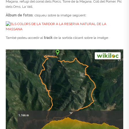
Maçana, refugi del corral dels Porcs, Torre de la Maçana, Coll del Pomer, Pic
dels Oms, La Vall.
Àlbum de fotos
: cliqueu sobre la imatge següent:
També podeu accedir al
track
de la sortida clicant sobre la imatge: