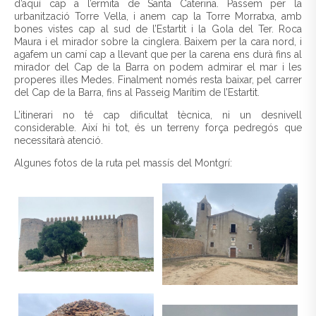
d’aquí cap a l’ermita de Santa Caterina. Passem per la
urbanització Torre Vella, i anem cap la Torre Morratxa, amb
bones vistes cap al sud de l’Estartit i la Gola del Ter. Roca
Maura i el mirador sobre la cinglera. Baixem per la cara nord, i
agafem un camí cap a llevant que per la carena ens durà fins al
mirador del Cap de la Barra on podem admirar el mar i les
properes illes Medes. Finalment només resta baixar, pel carrer
del Cap de la Barra, fins al Passeig Marítim de l’Estartit.
L’itinerari no té cap dificultat tècnica, ni un desnivell
considerable. Així hi tot, és un terreny força pedregós que
necessitarà atenció.
Algunes fotos de la ruta pel massís del Montgrí: