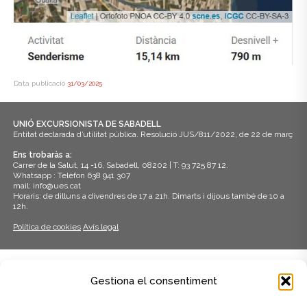
Data publicació
31/03/2025
UNIÓ EXCURSIONISTA DE SABADELL
Entitat declarada d’utilitat pública. Resolució JUS/811/2022, de 22 de març
Ens trobaràs a:
Carrer de la Salut, 14 -16, Sabadell, 08202 | T: 93 725 87 12.
Whatsapp : Telèfon 638 941 307
mail: info@ues.cat
Horaris: de dilluns a divendres de 17 a 21h. Dimarts i dijous també de 10 a
12h.
Política de cookies
Avís legal
ADHERITS A:
Gestiona el consentiment