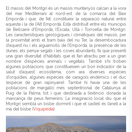
El massís del Montgrí és un massís muntanyós calcari a la vora
del mar Mediterrani al nord-est de la comarca del Baix
Empordà i que, de fet, constitueix la separació natural entre
aquesta i la de l’Alt Empordà. Està distribuït entre els municipis
de Bellcaire d’Empordà, l’Escala, Ullà i Torroella de Montgrí.
Les característiques geològiques i climàtiques del massís, per
la proximitat amb el tram baix del riu Ter, la desembocadura
d’aquest riu i els aiguamolls de l’Empordà, la presència de les
dunes, els penya-segats i les coves abundants, fa que presenti
una gran diversitat d’hàbitats que el fan atractiu per a un gran
nombre d’espècies animals i vegetals. També s’hi troben
algunes poblacions que constitueixen un bon indicador de la
salut d’aquest ecosistema, com ara diverses espècies
d’orquídies, algunes espècies de caragols endèmics i el duc
(espècie de gran rapinyaire). També hi havia una de les
poblacions de margalló més septentrional de Catalunya al
Puig de la Palma, tot i que destinada a l’extinció donada la
mancança de peus femenins. La imaginació local diu que el
Montgrí sembla un bisbe dormint i que el castell és l’anell a la
mà del bisbe (
Viquipèdia
).