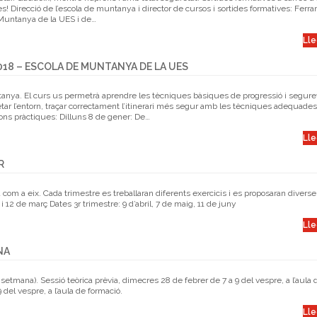
! Direcció de l’escola de muntanya i director de cursos i sortides formatives: Ferra
e Muntanya de la UES i de…
Lle
018 – ESCOLA DE MUNTANYA DE LA UES
ntanya. El curs us permetrà aprendre les tècniques bàsiques de progressió i segure
ar l’entorn, traçar correctament l’itinerari més segur amb les tècniques adequade
ions pràctiques: Dilluns 8 de gener: De…
Lle
R
na com a eix. Cada trimestre es treballaran diferents exercicis i es proposaran diverse
i 12 de març Dates 3r trimestre: 9 d’abril, 7 de maig, 11 de juny
Lle
NA
setmana). Sessió teòrica prèvia, dimecres 28 de febrer de 7 a 9 del vespre, a l’aula 
9 del vespre, a l’aula de formació.
Lle