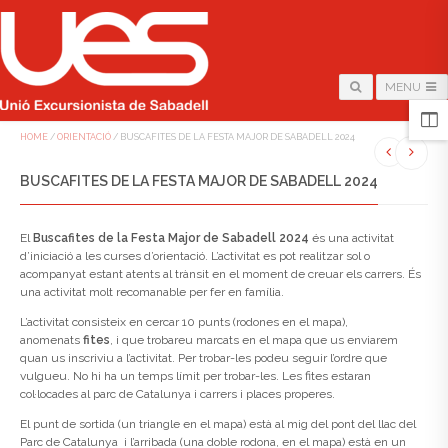
MENU
HOME
/
ORIENTACIÓ
/
BUSCAFITES DE LA FESTA MAJOR DE SABADELL 2024
BUSCAFITES DE LA FESTA MAJOR DE SABADELL 2024
El
Buscafites de la Festa Major de Sabadell 2024
és una activitat
d’iniciació a les curses d’orientació. L’activitat es pot realitzar sol o
acompanyat estant atents al trànsit en el moment de creuar els carrers. És
una activitat molt recomanable per fer en família.
L’activitat consisteix en cercar 10 punts (rodones en el mapa),
anomenats
fites
, i que trobareu marcats en el mapa que us enviarem
quan us inscriviu a l’activitat. Per trobar-les podeu seguir l’ordre que
vulgueu. No hi ha un temps límit per trobar-les. Les fites estaran
col·locades al parc de Catalunya i carrers i places properes.
El punt de sortida (un triangle en el mapa) està al mig del pont del llac del
Parc de Catalunya i l’arribada (una doble rodona, en el mapa) està en un