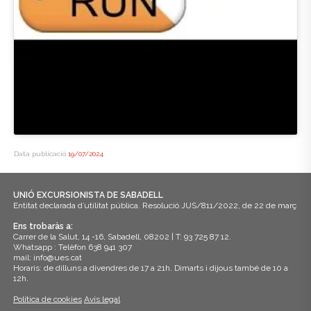
Data publicació
19/07/2024
UNIÓ EXCURSIONISTA DE SABADELL
Entitat declarada d’utilitat pública. Resolució JUS/811/2022, de 22 de març
Ens trobaràs a:
Carrer de la Salut, 14 -16, Sabadell, 08202 | T: 93 725 87 12.
Whatsapp : Telèfon 638 941 307
mail: info@ues.cat
Horaris: de dilluns a divendres de 17 a 21h. Dimarts i dijous també de 10 a
12h.
Política de cookies
Avís legal