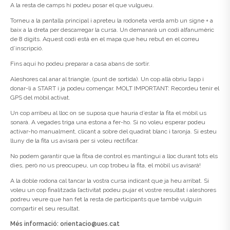
A la resta de camps hi podeu posar el que vulgueu.
Torneu a la pantalla principal i apreteu la rodoneta verda amb un signe + a
baix a la dreta per descarregar la cursa. Un demanarà un codi alfanumèric
de 8 dígits. Aquest codi està en el mapa que heu rebut en el correu
d’inscripció.
Fins aquí ho podeu preparar a casa abans de sortir.
Aleshores cal anar al triangle, (punt de sortida). Un cop allà obriu l’app i
donar-li a START i ja podeu començar. MOLT IMPORTANT: Recordeu tenir el
GPS del mòbil activat.
Un cop arribeu al lloc on se suposa que hauria d’estar la fita el mòbil us
sonarà. A vegades triga una estona a fer-ho. Si no voleu esperar podeu
activar-ho manualment, clicant a sobre del quadrat blanc i taronja. Si esteu
lluny de la fita us avisarà per si voleu rectificar.
No podem garantir que la fitxa de control es mantingui a lloc durant tots els
dies, però no us preocupeu, un cop trobeu la fita, el mòbil us avisarà!
A la doble rodona cal tancar la vostra cursa indicant que ja heu arribat. Si
voleu un cop finalitzada l’activitat podeu pujar el vostre resultat i aleshores
podreu veure que han fet la resta de participants que també vulguin
compartir el seu resultat.
Més informació: ori
entacio@ues.cat