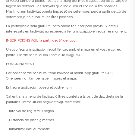
Si voleu també la podeu realitzar al llarg del mes d’agost. Ara bé al llarg de
l’agost no trobareu les senyals que indiquen el lloc de la fita posades.
Mantindrem l’activitat oberta fins el 16 de setembre, però a partir del 10 de
setembre ja no hi haurà les fites posades.
La participació serà gratuïta, però caldrà fer inscripció prèvia. Si esteu
interessats en l’activitat no espereu a fer la inscripció en el darrer moment.
INSCRIPCIONS AQUÍ a partir del 29 de juliol
Un cop feta la inscripció i rebut l’enllaç amb el mapa en el vostre correu
podreu participar-hi el dia i hora que vulgueu.
FUNCIONAMENT:
Per poder participar-hi cal tenir baixada al mòbil l’app gratuïta GPS
Orienteering i també haver imprès el mapa.
Entreu a l’aplicació i poseu el vostre nom.
Cal entrar al menú de l’aplicació (tres puntets a la part de dalt dreta de la
pantalla) i introduir els següents ajustaments:
– Interval de registre: 1 segon
– Distància de picar: 5 metres
– Inhabilitar inici automàtic.