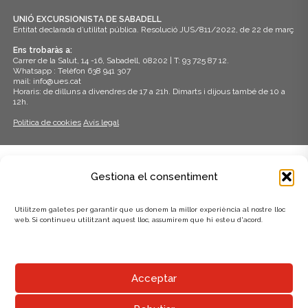
UNIÓ EXCURSIONISTA DE SABADELL
Entitat declarada d’utilitat pública. Resolució JUS/811/2022, de 22 de març
Ens trobaràs a:
Carrer de la Salut, 14 -16, Sabadell, 08202 | T: 93 725 87 12.
Whatsapp : Telèfon 638 941 307
mail: info@ues.cat
Horaris: de dilluns a divendres de 17 a 21h. Dimarts i dijous també de 10 a
12h.
Política de cookies
Avís legal
ADHERITS A:
Gestiona el consentiment
Utilitzem galetes per garantir que us donem la millor experiència al nostre lloc
web. Si continueu utilitzant aquest lloc, assumirem que hi esteu d'acord.
AMB EL SUPORT DE:
Acceptar