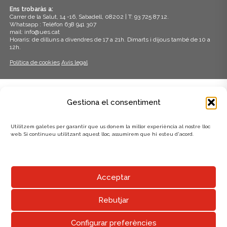
Ens trobaràs a:
Carrer de la Salut, 14 -16, Sabadell, 08202 | T: 93 725 87 12.
Whatsapp : Telèfon 638 941 307
mail: info@ues.cat
Horaris: de dilluns a divendres de 17 a 21h. Dimarts i dijous també de 10 a
12h.
Política de cookies
Avís legal
ADHERITS A:
Gestiona el consentiment
Utilitzem galetes per garantir que us donem la millor experiència al nostre lloc
web. Si continueu utilitzant aquest lloc, assumirem que hi esteu d'acord.
AMB EL SUPORT DE:
Acceptar
Rebutjar
Configurar preferències