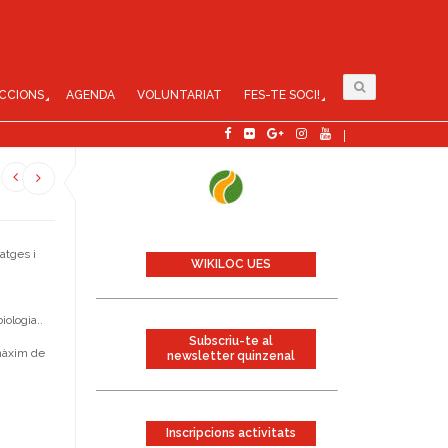
CCIONS
AGENDA
VOLUNTARIAT
FES-TE SOCI!
atges i
WIKILOC UES
iologia..
Subscriu-te al
 màxim de
newsletter quinzenal
Inscripcions activitats