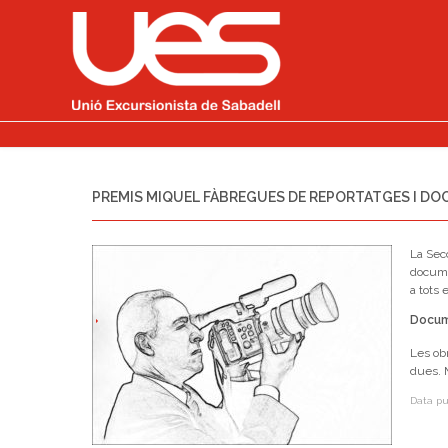
PREMIS MIQUEL FÀBREGUES DE REPORTATGES I D
La Sec
docume
a tots 
Docum
Les ob
dues. 
Data pu