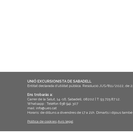
UNIÓ EXCURSIONISTA DE SABADELL
Entitat declarada d’utilitat pública. Resolució JUS/811/2022, de 
Ens trobaràs a:
Carrer de la Salut, 14 -16, Sabadell, 08202 | T: 93 725 87 12.
Whatsapp : Telèfon 638 941 307
mail: info@ues.cat
Horaris: de dilluns a divendres de 17 a 21h. Dimarts i dijous també
Política de cookies
Avís legal