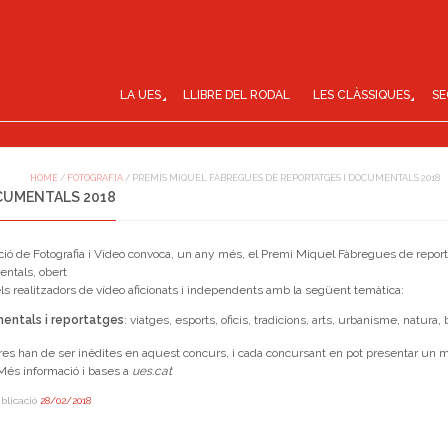
LA UES
LLIBRE DEL RODAL
LES CLÀSSIQUES
SE
HOME
/
FOTOGRAFIA
/
PREMIS MIQUEL FÀBREGUES DE REPORTATGES I DOCUMENTALS 2018
OCUMENTALS 2018
ció de Fotografia i Vídeo convoca, un any més, el Premi Miquel Fàbregues de report
ntals, obert
els realitzadors de vídeo aficionats i independents amb la següent temàtica:
entals i reportatges
: viatges, esports, oficis, tradicions, arts, urbanisme, natura, b
res han de ser inèdites en aquest concurs, i cada concursant en pot presentar un
Més informació i bases a
ues.cat
blicació
28/02/2018