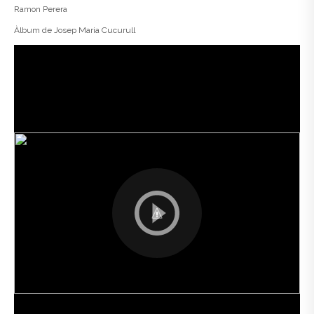
Ramon Perera
Àlbum de Josep Maria Cucurull