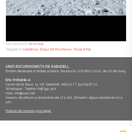
Data publicació
26/11/2019
Tagged as
Cerdanya
,
Esquí de Muntanya
,
Tossa d'Alp
UNIÓ EXCURSIONISTA DE SABADELL
Entitat declarada d’utilitat pública. Resolució JUS/811/2022, de 22 de març
Ens trobaràs a:
Carrer de la Salut, 14 -16, Sabadell, 08202 | T: 93 725 87 12.
Whatsapp : Telèfon 638 941 307
mail: info@ues.cat
Horaris: de dilluns a divendres de 17 a 21h. Dimarts i dijous també de 10 a
12h.
Política de cookies
Avís legal
ADHERITS A: