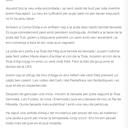
Aquest tros la neu esta encrostada i se sent soroll de buit per sota mentre
anem foquejant. La neu es suficient per pujar però no per baixar esquiant,
no hi ha prou base.
Arribem a Coma Oriola a on enfilem cap a la pista dels Isards també tancada.
Es puja còmodament però amb pendent sostinguda. Arribats a la base de la
pista del Tub, girem a l’esquerra prenent un camí amb neu excel·lent i ja
ens comença a toca el sol, cosa que s’agraeix.
La pista ens porta a la Tosa del Mig que també es tancada i pujem l’ultima
pala fent voltes Maria abans d’arribar al cim de la Tosa. Assolim el cim de la
Tosa d’Alp (2535 m) amb un vent molt fred. Fem la foto de grup amb el
domàs de la UES.
Anem cap el refugi de Niu d’Aliga on ens refem del vent fred prenent un
caldo ben calent. Les vistes del Cadí i del Pedrafroca son fantàstiques i es
que el dia es espectacular.
Després de ganyipar una mica, iniciem la baixada per pista seguint la Tosa
Vermella, Les Fustes, la Cova i Enamorats que ens deixarà de nou al Pla de
Masella. Quina baixada més auténtica! I amb una neu de pel·lícula.
Ha sigut una sortida d’esqui de muntanya per provar de nou el material i
una posta a punt per iniciar la temporada 2019-2020. Ens ho em passat
d’allò mes bé que es el que importa.