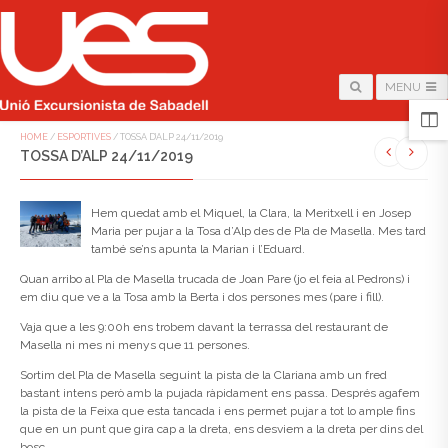
MENU
HOME
/
ESPORTIVES
/
TOSSA D’ALP 24/11/2019
TOSSA D’ALP 24/11/2019
Hem quedat amb el Miquel, la Clara, la Meritxell i en Josep
Maria per pujar a la Tosa d’Alp des de Pla de Masella. Mes tard
també se’ns apunta la Marian i l’Eduard.
Quan arribo al Pla de Masella trucada de Joan Pare (jo el feia al Pedrons) i
em diu que ve a la Tosa amb la Berta i dos persones mes (pare i fill).
Vaja que a les 9:00h ens trobem davant la terrassa del restaurant de
Masella ni mes ni menys que 11 persones.
Sortim del Pla de Masella seguint la pista de la Clariana amb un fred
bastant intens però amb la pujada ràpidament ens passa. Després agafem
la pista de la Feixa que esta tancada i ens permet pujar a tot lo ample fins
que en un punt que gira cap a la dreta, ens desviem a la dreta per dins del
bosc.