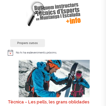
Propers cursos
No hi ha esdeveniments pròxims.
A
v
í
s
Tècnica – Les pells, les grans oblidades