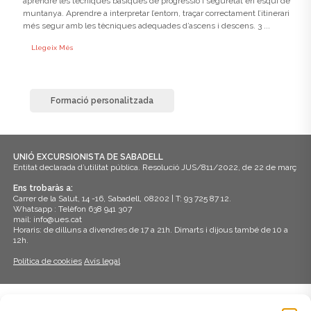
aprendre les tècniques bàsiques de progressió i seguretat en esquí de
muntanya. Aprendre a interpretar l’entorn, traçar correctament l’itinerari
més segur amb les tècniques adequades d’ascens i descens. 3 ...
Llegeix Més
Formació personalitzada
UNIÓ EXCURSIONISTA DE SABADELL
Entitat declarada d’utilitat pública. Resolució JUS/811/2022, de 22 de març
Ens trobaràs a:
Carrer de la Salut, 14 -16, Sabadell, 08202 | T: 93 725 87 12.
Whatsapp : Telèfon 638 941 307
mail: info@ues.cat
Horaris: de dilluns a divendres de 17 a 21h. Dimarts i dijous també de 10 a
12h.
Política de cookies
Avís legal
ADHERITS A: