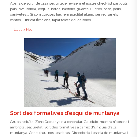
Abans de sortir de casa segur que revisem el nostre checklist particular:
pala, dva, sonda, esquís, botes, bastons, guants, ulleres, casc, pells,
ganivetes... Si som curoses haurem aprofitat abans per revisar els
cantos, lubricar fixacions, tapar forats de les soles ...
Llegeix Més
Sortides formatives d’esquí de muntanya
Grups reduïts. Zona Cerdanya o a concretar. Gaudeix, mentre n'aprens i
amb total seguretat. Sortides formatives a càrrec d'un guia d'alta
muntanya. Consulteu-nos les dates! Direcció de l'escola de muntanya i